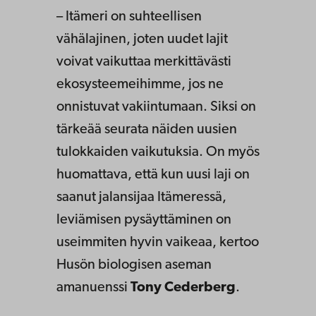
– Itämeri on suhteellisen
vähälajinen, joten uudet lajit
voivat vaikuttaa merkittävästi
ekosysteemeihimme, jos ne
onnistuvat vakiintumaan. Siksi on
tärkeää seurata näiden uusien
tulokkaiden vaikutuksia. On myös
huomattava, että kun uusi laji on
saanut jalansijaa Itämeressä,
leviämisen pysäyttäminen on
useimmiten hyvin vaikeaa, kertoo
Husön biologisen aseman
amanuenssi
Tony Cederberg
.