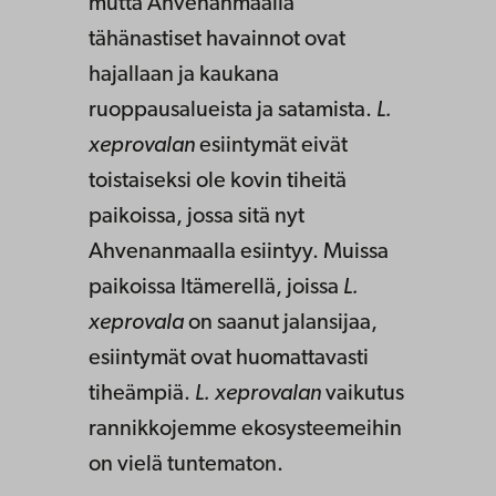
mutta Ahvenanmaalla
tähänastiset havainnot ovat
hajallaan ja kaukana
ruoppausalueista ja satamista.
L.
xeprovalan
esiintymät eivät
toistaiseksi ole kovin tiheitä
paikoissa, jossa sitä nyt
Ahvenanmaalla esiintyy. Muissa
paikoissa Itämerellä, joissa
L.
xeprovala
on saanut jalansijaa,
esiintymät ovat huomattavasti
tiheämpiä.
L. xeprovalan
vaikutus
rannikkojemme ekosysteemeihin
on vielä tuntematon.