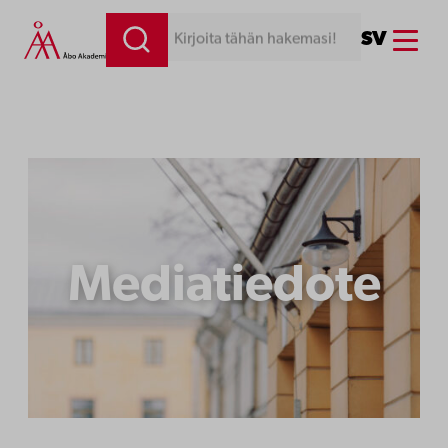
Siirry
Menu
SV
Kirjoita tähän hakemasi!
sisältöön
Mediatiedote