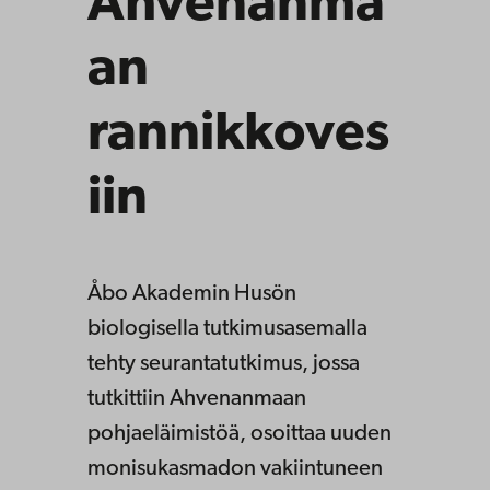
Ahvenanma
an
rannikkoves
iin
Åbo Akademin Husön
biologisella tutkimusasemalla
tehty seurantatutkimus, jossa
tutkittiin Ahvenanmaan
pohjaeläimistöä, osoittaa uuden
monisukasmadon vakiintuneen