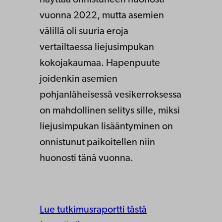
näyttää onnistuneen huonosti
vuonna 2022, mutta asemien
välillä oli suuria eroja
vertailtaessa liejusimpukan
kokojakaumaa. Hapenpuute
joidenkin asemien
pohjanläheisessä vesikerroksessa
on mahdollinen selitys sille, miksi
liejusimpukan lisääntyminen on
onnistunut paikoitellen niin
huonosti tänä vuonna.
Lue tutkimusraportti tästä