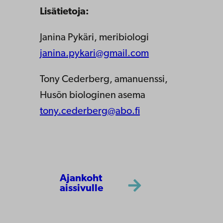
Lisätietoja:
Janina Pykäri, meribiologi
janina.pykari@gmail.com
Tony Cederberg, amanuenssi,
Husön biologinen asema
tony.cederberg@abo.fi
Ajankoht
aissivulle