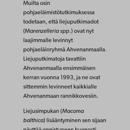
Muilta osin
pohjaeläimistötutkimuksessa
todetaan, että liejuputkimadot
(M
arenzelleria spp.
) ovat nyt
laajimmalle levinnyt
pohjaeläinryhmä Ahvenanmaalla.
Liejuputkimatoja tavattiin
Ahvenanmaalla ensimmäisen
kerran vuonna 1993, ja ne ovat
sittemmin levinneet kaikkialle
Ahvenanmaan rannikkovesiin.
Liejusimpukan (
Macoma
balthica
) lisääntyminen sen sijaan