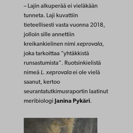
– Lajin alkuperää ei vieläkään
tunneta. Laji kuvattiin
tieteellisesti vasta vuonna 2018,
jolloin sille annettiin
kreikankielinen nimi
xeprovala
,
joka tarkoittaa ”yhtäkkistä
runsastumista”. Ruotsinkielistä
nimeä
L. xeprovala
ei ole vielä
saanut, kertoo
seurantatutkimusraportin laatinut
meribiologi
Janina Pykäri
.