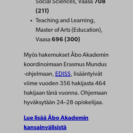
Social Sciences, Vaasa
708
(211)
Teaching and Learning,
Master of Arts (Education),
Vaasa
696 (300)
Myös hakemukset Åbo Akademin
koordinoimaan Erasmus Mundus
-ohjelmaan,
EDISS
, lisääntyivät
viime vuoden 356 hakijasta 464
hakijaan tänä vuonna. Ohjemaan
hyväksytään 24–28 opiskelijaa.
Lue lisää Åbo Akademin
kansainvälisistä