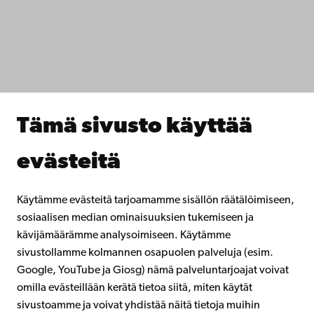
IT-apua
Tiedekunnat
Opiskele meillä
Tutki kanssamme
Tee yhteistyötä kanssamme
Åbo Akademin kirjasto
Jatkuva oppiminen
Tämä sivusto käyttää
Lahjoita Åbo Akademille
Liity alumniverkostoomme
evästeitä
Åbo Akademista
Intra
Käytämme evästeitä tarjoamamme sisällön räätälöimiseen,
sosiaalisen median ominaisuuksien tukemiseen ja
kävijämäärämme analysoimiseen. Käytämme
Facebook
Instagram
YouTube
LinkedIn
Blog
Snapchat
sivustollamme kolmannen osapuolen palveluja (esim.
Google, YouTube ja Giosg) nämä palveluntarjoajat voivat
omilla evästeillään kerätä tietoa siitä, miten käytät
sivustoamme ja voivat yhdistää näitä tietoja muihin