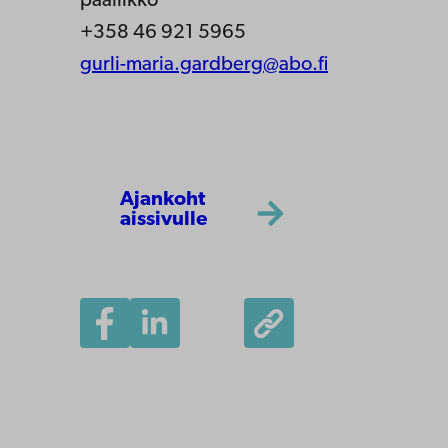
päällikkö
+358 46 921 5965
gurli-maria.gardberg@abo.fi
Ajankoht
aissivulle