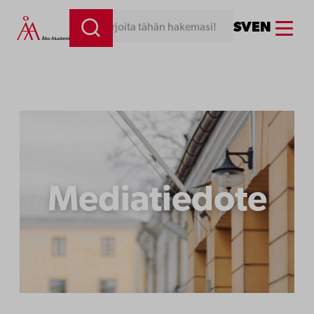
Siirry
Menu
SV
EN
Kirjoita tähän hakemasi!
sisältöön
Mediatiedote