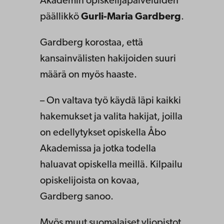
Akademin opiskelijapalveluiden
päällikkö
Gurli-Maria Gardberg
.
Gardberg korostaa, että
kansainvälisten hakijoiden suuri
määrä on myös haaste.
– On valtava työ käydä läpi kaikki
hakemukset ja valita hakijat, joilla
on edellytykset opiskella Åbo
Akademissa ja jotka todella
haluavat opiskella meillä. Kilpailu
opiskelijoista on kovaa,
Gardberg sanoo.
Myös muut suomalaiset yliopistot