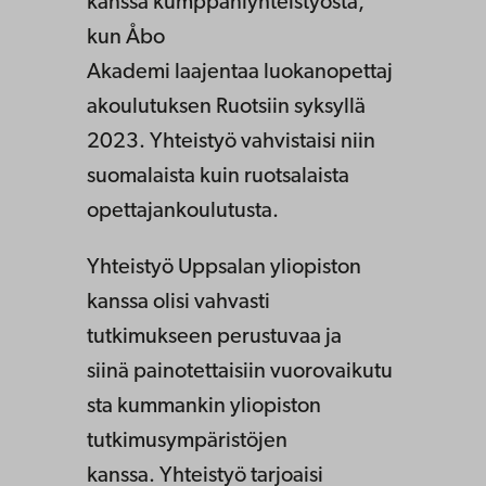
kanssa kumppaniyhteistyöstä,
kun Åbo
Akademi laajentaa luokanopettaj
akoulutuksen Ruotsiin syksyllä
2023. Yhteistyö vahvistaisi niin
suomalaista kuin ruotsalaista
opettajankoulutusta.
Yhteistyö Uppsalan yliopiston
kanssa olisi vahvasti
tutkimukseen perustuvaa ja
siinä painotettaisiin vuorovaikutu
sta kummankin yliopiston
tutkimusympäristöjen
kanssa. Yhteistyö tarjoaisi