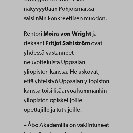
näkyvyyttään Pohjoismaissa
saisi näin konkreettisen muodon.
Rehtori
Moira
von Wright
ja
dekaani
Fritjof
Sahlström
ovat
yhdessä vastanneet
neuvotteluista Uppsalan
yliopiston kanssa. He uskovat,
että yhteistyö Uppsalan yliopiston
kanssa toisi lisäarvoa kummankin
yliopiston opiskelijoille,
opettajille ja tutkijoille.
–
Åbo Akademilla on vakiintuneet