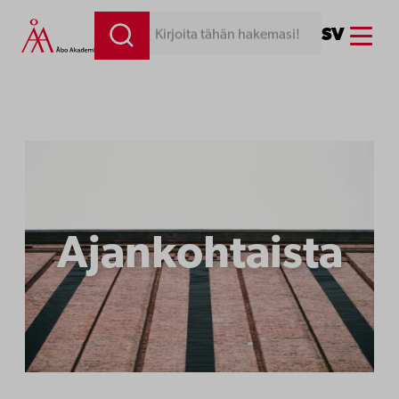
Siirry
Menu
SV
Kirjoita tähän hakemasi!
sisältöön
Ajankohtaista