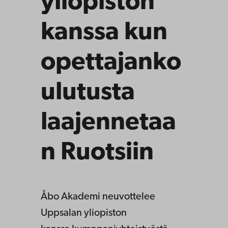
yliopiston
kanssa kun
opettajanko
ulutusta
laajennetaa
n Ruotsiin
Åbo Akademi neuvottelee
Uppsalan yliopiston