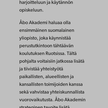
harjoitteluun ja käytännön
opiskeluun.
Åbo Akademi haluaa olla
ensimmäinen suomalainen
yliopisto, joka käynnistää
perustutkintoon tähtäävän
koulutuksen Ruotsissa. Tältä
pohjalta voitaisiin jatkossa lisätä
ja tiivistää yhteistyötä
paikallisten, alueellisten ja
kansallisten toimijoiden kanssa
sekä vahvistaa yhteiskunnallista
vuorovaikutusta. Åbo Akademin
strateginen tavoite lisätä