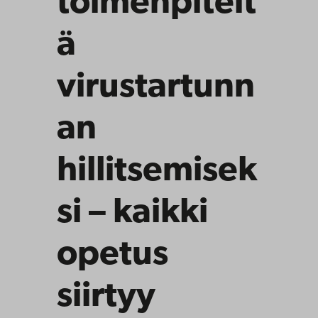
toimenpiteit
ä
virustartunn
an
hillitsemisek
si – kaikki
opetus
siirtyy