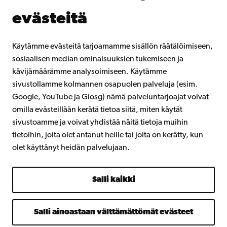
Liity alumniverkostoomme
evästeitä
Åbo Akademista
Intra
Käytämme evästeitä tarjoamamme sisällön räätälöimiseen,
sosiaalisen median ominaisuuksien tukemiseen ja
kävijämäärämme analysoimiseen. Käytämme
Facebook
Instagram
YouTube
LinkedIn
Blog
Snapchat
sivustollamme kolmannen osapuolen palveluja (esim.
Google, YouTube ja Giosg) nämä palveluntarjoajat voivat
omilla evästeillään kerätä tietoa siitä, miten käytät
sivustoamme ja voivat yhdistää näitä tietoja muihin
tietoihin, joita olet antanut heille tai joita on kerätty, kun
olet käyttänyt heidän palvelujaan.
Salli kaikki
Salli ainoastaan välttämättömät evästeet