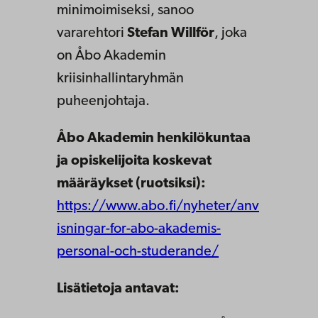
minimoimiseksi, sanoo
vararehtori
Stefan Willför
, joka
on Åbo Akademin
kriisinhallintaryhmän
puheenjohtaja.
Åbo Akademin henkilökuntaa
ja opiskelijoita koskevat
määräykset (ruotsiksi):
https://www.abo.fi/nyheter/anv
isningar-for-abo-akademis-
personal-och-studerande/
Lisätietoja antavat: