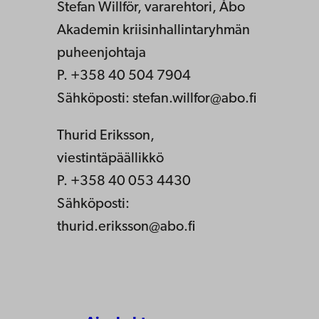
Stefan Willför, vararehtori, Åbo
Akademin kriisinhallintaryhmän
puheenjohtaja
P. +358 40 504 7904
Sähköposti: stefan.willfor@abo.fi
Thurid Eriksson,
viestintäpäällikkö
P. +358 40 053 4430
Sähköposti:
thurid.eriksson@abo.fi