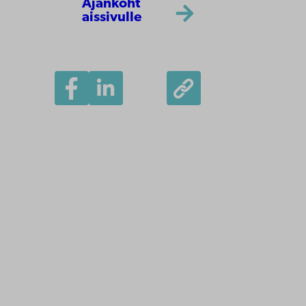
Ajankoht
aissivulle
Åbo Akademi
Tuomiokirkontori 3
20500 Turku
Åbo Akademi Vaasassa