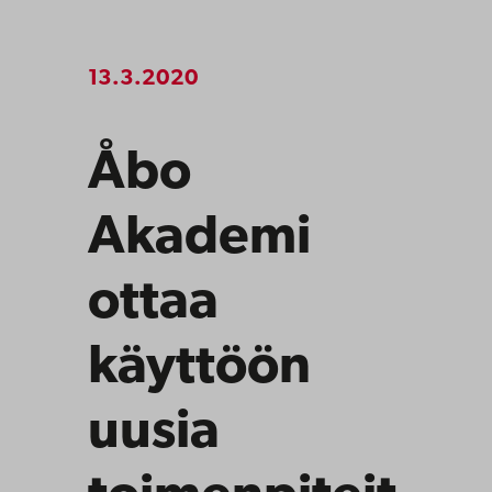
13.3.2020
Åbo
Akademi
ottaa
käyttöön
u
usia