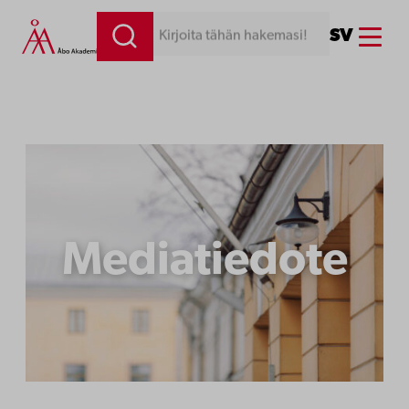
Siirry
Menu
SV
Kirjoita tähän hakemasi!
sisältöön
Mediatiedote