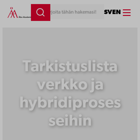
Siirry
Menu
SV
EN
Kirjoita tähän hakemasi!
sisältöön
Tarkistuslista
verkko ja
hybridiproses
seihin