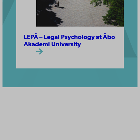
LEPÅ – Legal Psychology at Åbo
Akademi University
Åbo Akademi
Tuomiokirkontori 3
20500 Turku