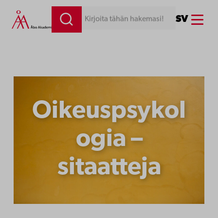
Siirry
Menu
SV
Kirjoita tähän hakemasi!
sisältöön
Oikeuspsykol
ogia –
sitaatteja