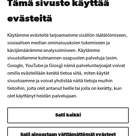
Tämä sivusto käyttää
Lahjoita Åbo Akademille
Liity alumniverkostoomme
evästeitä
Åbo Akademista
Intra
Käytämme evästeitä tarjoamamme sisällön räätälöimiseen,
sosiaalisen median ominaisuuksien tukemiseen ja
kävijämäärämme analysoimiseen. Käytämme
Facebook
Instagram
YouTube
LinkedIn
Blog
Snapchat
sivustollamme kolmannen osapuolen palveluja (esim.
Google, YouTube ja Giosg) nämä palveluntarjoajat voivat
omilla evästeillään kerätä tietoa siitä, miten käytät
sivustoamme ja voivat yhdistää näitä tietoja muihin
tietoihin, joita olet antanut heille tai joita on kerätty, kun
olet käyttänyt heidän palvelujaan.
Salli kaikki
Salli ainoastaan välttämättömät evästeet