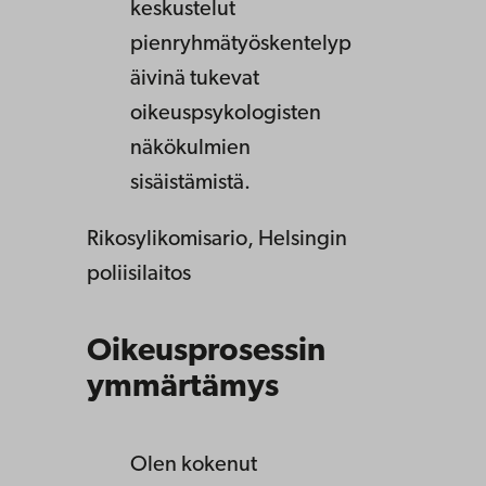
keskustelut
pienryhmätyöskentelyp
äivinä tukevat
oikeuspsykologisten
näkökulmien
sisäistämistä.
Rikosylikomisario, Helsingin
poliisilaitos
Oikeusprosessin
ymmärtämys
Olen kokenut