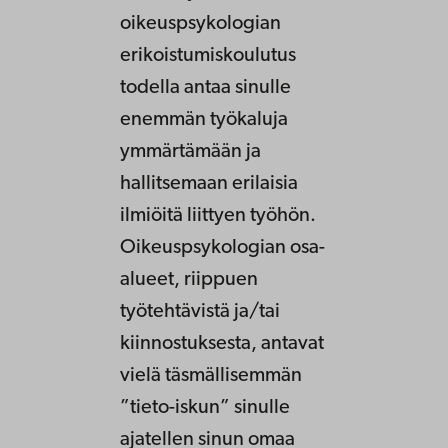
oikeuspsykologian
erikoistumiskoulutus
todella antaa sinulle
enemmän työkaluja
ymmärtämään ja
hallitsemaan erilaisia
ilmiöitä liittyen työhön.
Oikeuspsykologian osa-
alueet, riippuen
työtehtävistä ja/tai
kiinnostuksesta, antavat
vielä täsmällisemmän
”tieto-iskun” sinulle
ajatellen sinun omaa