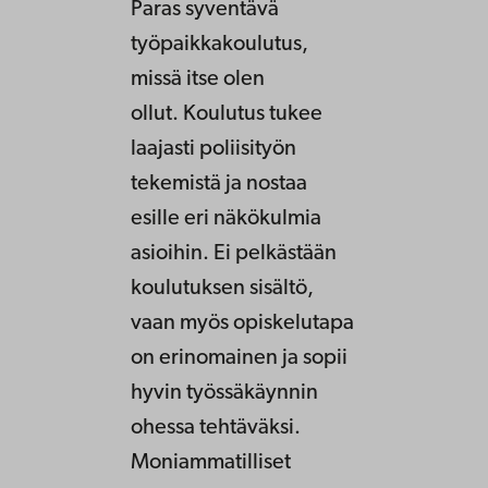
Paras syventävä
työpaikkakoulutus,
missä itse olen
ollut. Koulutus tukee
laajasti poliisityön
tekemistä ja nostaa
esille eri näkökulmia
asioihin. Ei pelkästään
koulutuksen sisältö,
vaan myös opiskelutapa
on erinomainen ja sopii
hyvin työssäkäynnin
ohessa tehtäväksi.
Moniammatilliset