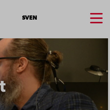
Menu
SV
EN
t