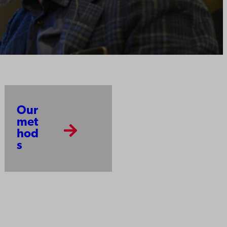
Our
met
hod
s