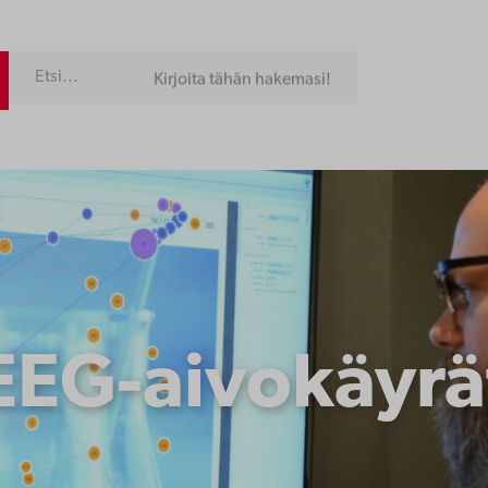
Kirjoita tähän hakemasi!
EEG-aivokäyrä