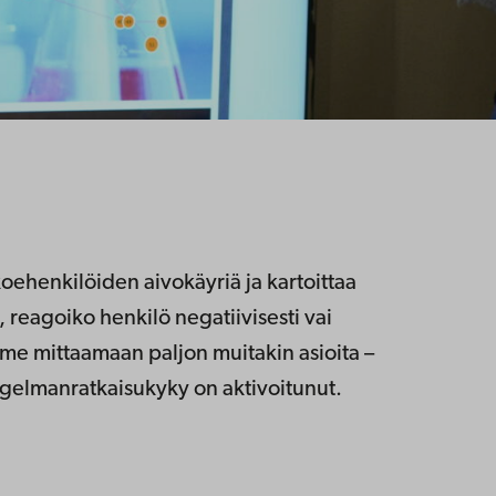
oehenkilöiden aivokäyriä ja kartoittaa
 reagoiko henkilö negatiivisesti vai
ymme mittaamaan paljon muitakin asioita –
ongelmanratkaisukyky on aktivoitunut.