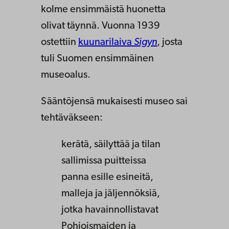
kolme ensimmäistä huonetta
olivat täynnä. Vuonna 1939
ostettiin
kuunarilaiva
Sigyn
, josta
tuli Suomen ensimmäinen
museoalus.
Sääntöjensä mukaisesti museo sai
tehtäväkseen:
kerätä, säilyttää ja tilan
sallimissa puitteissa
panna esille esineitä,
malleja ja jäljennöksiä,
jotka havainnollistavat
Pohjoismaiden ja