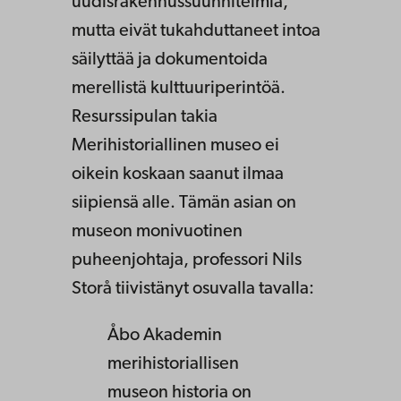
uudisrakennussuunnitelmia,
mutta eivät tukahduttaneet intoa
säilyttää ja dokumentoida
merellistä kulttuuriperintöä.
Resurssipulan takia
Merihistoriallinen museo ei
oikein koskaan saanut ilmaa
siipiensä alle. Tämän asian on
museon monivuotinen
puheenjohtaja, professori Nils
Storå tiivistänyt osuvalla tavalla:
Åbo Akademin
merihistoriallisen
museon historia on