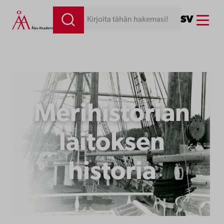
Siirry
Menu
SV
Kirjoita tähän hakemasi!
sisältöön
Merihistorian
laitoksen
historia