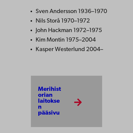
Sven Andersson 1936–1970
Nils Storå 1970–1972
John Hackman 1972–1975
Kim Montin 1975–2004
Kasper Westerlund 2004–
Merihist
orian
laitokse
n
pääsivu