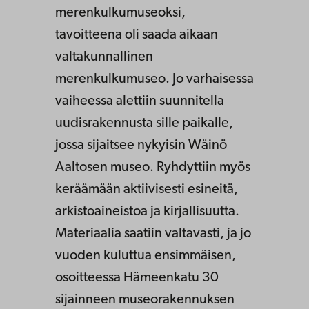
merenkulkumuseoksi,
tavoitteena oli saada aikaan
valtakunnallinen
merenkulkumuseo. Jo varhaisessa
vaiheessa alettiin suunnitella
uudisrakennusta sille paikalle,
jossa sijaitsee nykyisin Wäinö
Aaltosen museo. Ryhdyttiin myös
keräämään aktiivisesti esineitä,
arkistoaineistoa ja kirjallisuutta.
Materiaalia saatiin valtavasti, ja jo
vuoden kuluttua ensimmäisen,
osoitteessa Hämeenkatu 30
sijainneen museorakennuksen