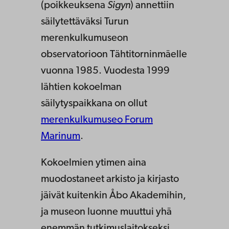
(poikkeuksena
Sigyn
) annettiin
säilytettäväksi Turun
merenkulkumuseon
observatorioon Tähtitorninmäelle
vuonna 1985. Vuodesta 1999
lähtien kokoelman
säilytyspaikkana on ollut
merenkulkumuseo Forum
Marinum
.
Kokoelmien ytimen aina
muodostaneet arkisto ja kirjasto
jäivät kuitenkin Åbo Akademihin,
ja museon luonne muuttui yhä
enemmän tutkimuslaitokseksi.