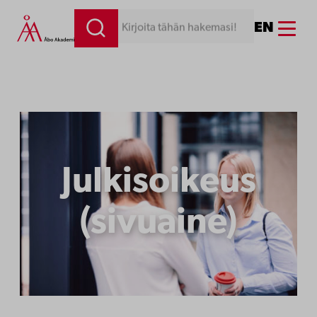
Menu
EN
Kirjoita tähän hakemasi!
Julkisoikeus
(sivuaine)