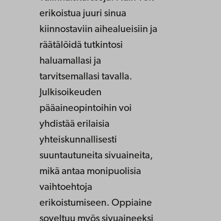
erikoistua juuri sinua
kiinnostaviin aihealueisiin ja
räätälöidä tutkintosi
haluamallasi ja
tarvitsemallasi tavalla.
Julkisoikeuden
pääaineopintoihin voi
yhdistää erilaisia
yhteiskunnallisesti
suuntautuneita sivuaineita,
mikä antaa monipuolisia
vaihtoehtoja
erikoistumiseen. Oppiaine
soveltuu myös sivuaineeksi