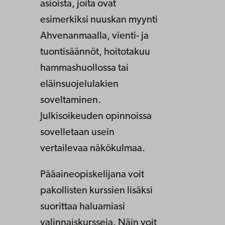
asioista, joita ovat
esimerkiksi nuuskan myynti
Ahvenanmaalla, vienti- ja
tuontisäännöt, hoitotakuu
hammashuollossa tai
eläinsuojelulakien
soveltaminen.
Julkisoikeuden opinnoissa
sovelletaan usein
vertailevaa näkökulmaa.
Pääaineopiskelijana voit
pakollisten kurssien lisäksi
suorittaa haluamiasi
valinnaiskursseja. Näin voit