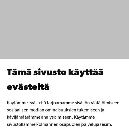
Ota yhteyttä
Saavutettavuus
Tietosuoja
IT-apua
Tiedekunnat
Opiskele meillä
Tutki kanssamme
Tee yhteistyötä kanssamme
Åbo Akademin kirjasto
Jatkuva oppiminen
Tämä sivusto käyttää
Lahjoita Åbo Akademille
Liity alumniverkostoomme
evästeitä
Åbo Akademista
Intra
Käytämme evästeitä tarjoamamme sisällön räätälöimiseen,
sosiaalisen median ominaisuuksien tukemiseen ja
kävijämäärämme analysoimiseen. Käytämme
Facebook
Instagram
YouTube
LinkedIn
Blog
Snapchat
sivustollamme kolmannen osapuolen palveluja (esim.