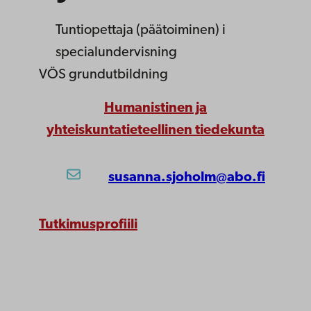
Tuntiopettaja (päätoiminen)
i
specialundervisning
VÖS grundutbildning
Humanistinen ja
yhteiskuntatieteellinen tiedekunta
susanna.sjoholm@abo.fi
Tutkimusprofiili