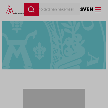
Menu
SV
EN
Kirjoita tähän hakemasi!