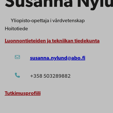
Susanna Nyl
Yliopisto-opettaja
i vårdvetenskap
Hoitotiede
Luonnontieteiden ja tekniikan tiedekunta
susanna.nylund@abo.fi
+358 503289882
Tutkimusprofiili