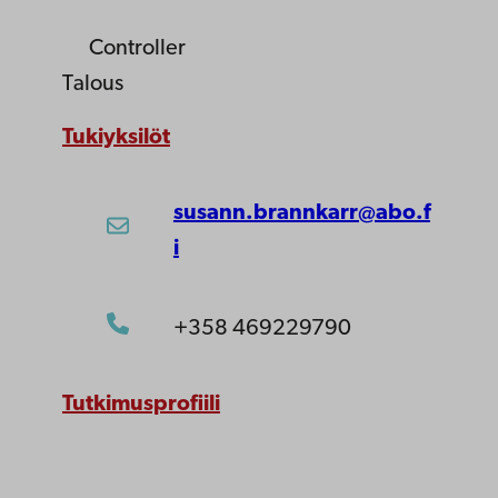
Controller
Talous
Tukiyksilöt
susann.brannkarr@abo.f
i
+358 469229790
Tutkimusprofiili