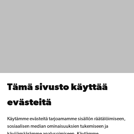
+358 2 215 31
Ota yhteyttä
Saavutettavuus
Tietosuoja
IT-apua
Tiedekunnat
Opiskele meillä
Tutki kanssamme
Tee yhteistyötä kanssamme
Åbo Akademin kirjasto
Jatkuva oppiminen
Tämä sivusto käyttää
Lahjoita Åbo Akademille
Liity alumniverkostoomme
evästeitä
Åbo Akademista
Intra
Käytämme evästeitä tarjoamamme sisällön räätälöimiseen,
sosiaalisen median ominaisuuksien tukemiseen ja