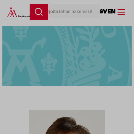
Menu
SV
EN
Kirjoita tähän hakemasi!