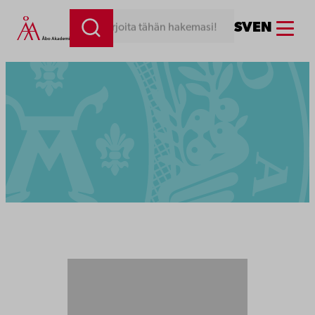
Menu
SV
EN
Kirjoita tähän hakemasi!