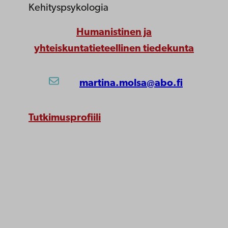
Kehityspsykologia
Humanistinen ja
yhteiskuntatieteellinen tiedekunta
martina.molsa@abo.fi
Tutkimusprofiili