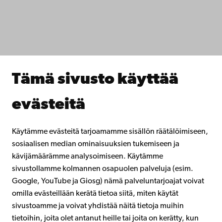
Tiedekunnat
Opiskele meillä
Tutki kanssamme
Tee yhteistyötä kanssamme
Åbo Akademin kirjasto
Jatkuva oppiminen
Tämä sivusto käyttää
Lahjoita Åbo Akademille
Liity alumniverkostoomme
evästeitä
Åbo Akademista
Intra
Käytämme evästeitä tarjoamamme sisällön räätälöimiseen,
sosiaalisen median ominaisuuksien tukemiseen ja
kävijämäärämme analysoimiseen. Käytämme
Facebook
Instagram
YouTube
LinkedIn
Blog
Snapchat
sivustollamme kolmannen osapuolen palveluja (esim.
Google, YouTube ja Giosg) nämä palveluntarjoajat voivat
omilla evästeillään kerätä tietoa siitä, miten käytät
sivustoamme ja voivat yhdistää näitä tietoja muihin
tietoihin, joita olet antanut heille tai joita on kerätty, kun