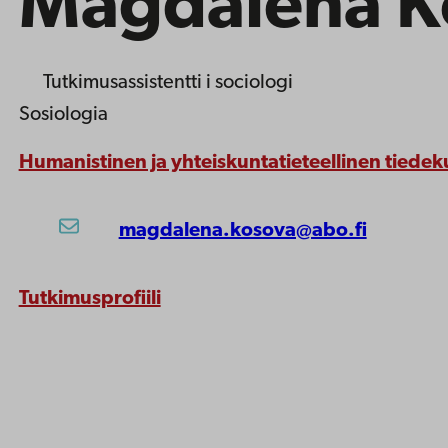
Magdalena K
Tutkimusassistentti
i sociologi
Sosiologia
Humanistinen ja yhteiskuntatieteellinen tiedek
magdalena.kosova@abo.fi
Tutkimusprofiili