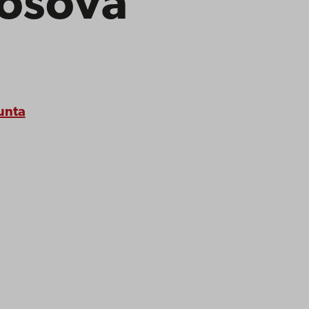
osová
unta