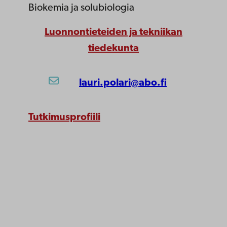
Biokemia ja solubiologia
Luonnontieteiden ja tekniikan
tiedekunta
lauri.polari@abo.fi
Tutkimusprofiili