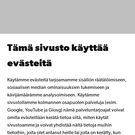
Tiedekunnat
Opiskele meillä
Tutki kanssamme
Tee yhteistyötä kanssamme
Åbo Akademin kirjasto
Jatkuva oppiminen
Tämä sivusto käyttää
Lahjoita Åbo Akademille
Liity alumniverkostoomme
evästeitä
Åbo Akademista
Intra
Käytämme evästeitä tarjoamamme sisällön räätälöimiseen,
sosiaalisen median ominaisuuksien tukemiseen ja
kävijämäärämme analysoimiseen. Käytämme
Facebook
Instagram
YouTube
LinkedIn
Blog
Snapchat
sivustollamme kolmannen osapuolen palveluja (esim.
Google, YouTube ja Giosg) nämä palveluntarjoajat voivat
omilla evästeillään kerätä tietoa siitä, miten käytät
sivustoamme ja voivat yhdistää näitä tietoja muihin
tietoihin, joita olet antanut heille tai joita on kerätty, kun