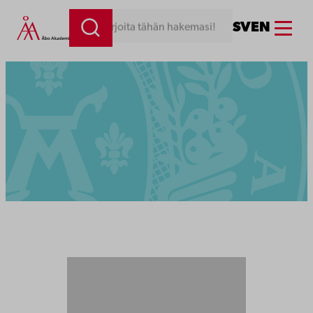
Menu
SV
EN
Kirjoita tähän hakemasi!