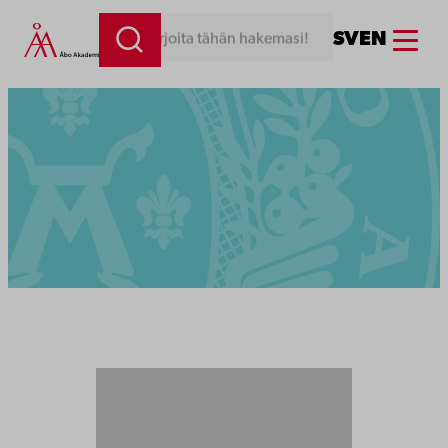
Menu
SV
EN
Kirjoita tähän hakemasi!