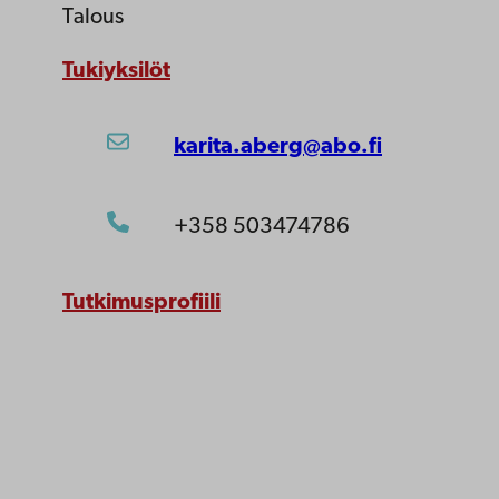
Talous
Tukiyksilöt
karita.aberg@abo.fi
+358 503474786
Tutkimusprofiili