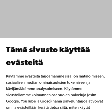
Tietosuoja
IT-apua
Tiedekunnat
Opiskele meillä
Tutki kanssamme
Tee yhteistyötä kanssamme
Åbo Akademin kirjasto
Jatkuva oppiminen
Tämä sivusto käyttää
Lahjoita Åbo Akademille
Liity alumniverkostoomme
evästeitä
Åbo Akademista
Intra
Käytämme evästeitä tarjoamamme sisällön räätälöimiseen,
sosiaalisen median ominaisuuksien tukemiseen ja
kävijämäärämme analysoimiseen. Käytämme
Facebook
Instagram
YouTube
LinkedIn
Blog
Snapchat
sivustollamme kolmannen osapuolen palveluja (esim.
Google, YouTube ja Giosg) nämä palveluntarjoajat voivat
omilla evästeillään kerätä tietoa siitä, miten käytät