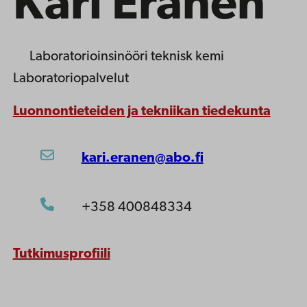
Kari Eränen
Laboratorioinsinööri
teknisk kemi
Laboratoriopalvelut
Luonnontieteiden ja tekniikan tiedekunta
kari.eranen@abo.fi
+358 400848334
Tutkimusprofiili