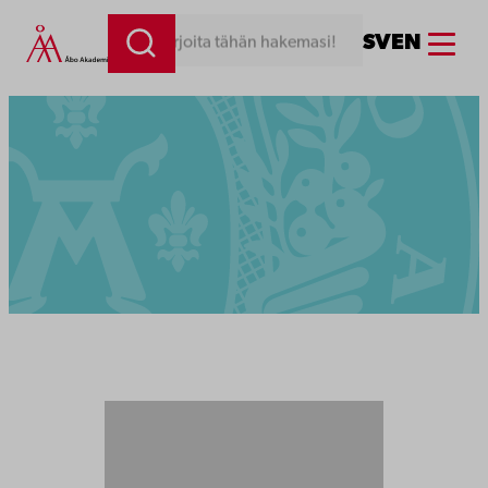
Menu
SV
EN
Kirjoita tähän hakemasi!