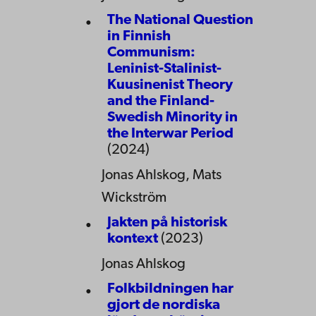
The National Question
in Finnish
Communism:
Leninist-Stalinist-
Kuusinenist Theory
and the Finland-
Swedish Minority in
the Interwar Period
(2024)
Jonas Ahlskog, Mats
Wickström
Jakten på historisk
kontext
(2023)
Jonas Ahlskog
Folkbildningen har
gjort de nordiska