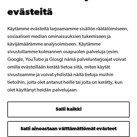
Liity alumniverkostoomme
evästeitä
Åbo Akademista
Intra
Käytämme evästeitä tarjoamamme sisällön räätälöimiseen,
sosiaalisen median ominaisuuksien tukemiseen ja
kävijämäärämme analysoimiseen. Käytämme
Facebook
Instagram
YouTube
LinkedIn
Blog
Snapchat
sivustollamme kolmannen osapuolen palveluja (esim.
Google, YouTube ja Giosg) nämä palveluntarjoajat voivat
omilla evästeillään kerätä tietoa siitä, miten käytät
sivustoamme ja voivat yhdistää näitä tietoja muihin
tietoihin, joita olet antanut heille tai joita on kerätty, kun
olet käyttänyt heidän palvelujaan.
Salli kaikki
Salli ainoastaan välttämättömät evästeet