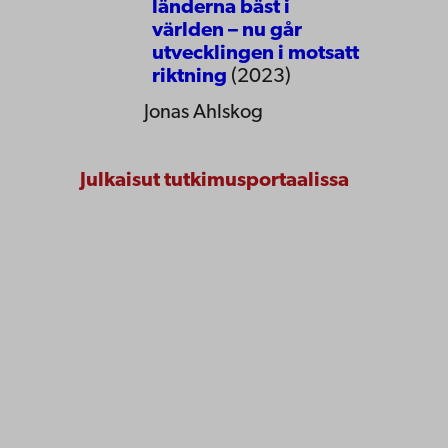
länderna bäst i
världen – nu går
utvecklingen i motsatt
riktning
(2023)
Jonas Ahlskog
Julkaisut tutkimusportaalissa
Åbo Akademi
Tuomiokirkontori 3
20500 Turku