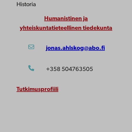
Historia
Humanistinen ja
yhteiskuntatieteellinen tiedekunta
jonas.ahlskog@abo.fi
+358 504763505
Tutkimusprofiili