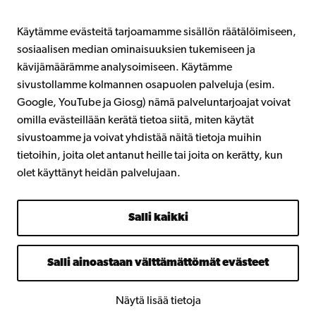
Intra
Käytämme evästeitä tarjoamamme sisällön räätälöimiseen,
sosiaalisen median ominaisuuksien tukemiseen ja
kävijämäärämme analysoimiseen. Käytämme
Facebook
Instagram
YouTube
LinkedIn
Blog
Snapchat
sivustollamme kolmannen osapuolen palveluja (esim.
Google, YouTube ja Giosg) nämä palveluntarjoajat voivat
omilla evästeillään kerätä tietoa siitä, miten käytät
sivustoamme ja voivat yhdistää näitä tietoja muihin
tietoihin, joita olet antanut heille tai joita on kerätty, kun
olet käyttänyt heidän palvelujaan.
Salli kaikki
Salli ainoastaan välttämättömät evästeet
Näytä lisää tietoja