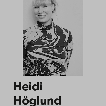
Heidi
Höglund