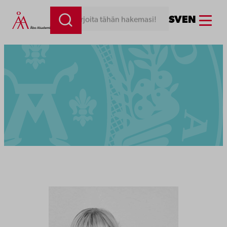
Menu
SV
EN
Kirjoita tähän hakemasi!