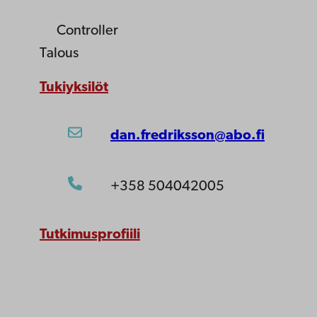
Controller
Talous
Tukiyksilöt
dan.fredriksson@abo.fi
+358 504042005
Tutkimusprofiili