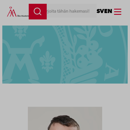
Menu
SV
EN
Kirjoita tähän hakemasi!