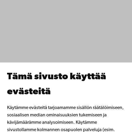
Ota yhteyttä
Saavutettavuus
Tietosuoja
IT-apua
Tiedekunnat
Opiskele meillä
Tutki kanssamme
Tee yhteistyötä kanssamme
Åbo Akademin kirjasto
Jatkuva oppiminen
Tämä sivusto käyttää
Lahjoita Åbo Akademille
Liity alumniverkostoomme
evästeitä
Åbo Akademista
Intra
Käytämme evästeitä tarjoamamme sisällön räätälöimiseen,
sosiaalisen median ominaisuuksien tukemiseen ja
kävijämäärämme analysoimiseen. Käytämme
Facebook
Instagram
YouTube
LinkedIn
Blog
Snapchat
sivustollamme kolmannen osapuolen palveluja (esim.