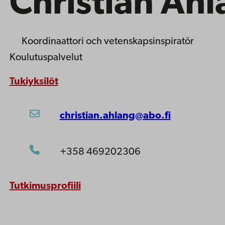
Christian Ah
Koordinaattori
och vetenskapsinspiratör
Koulutuspalvelut
Tukiyksilöt
christian.ahlang@abo.fi
+358 469202306
Tutkimusprofiili