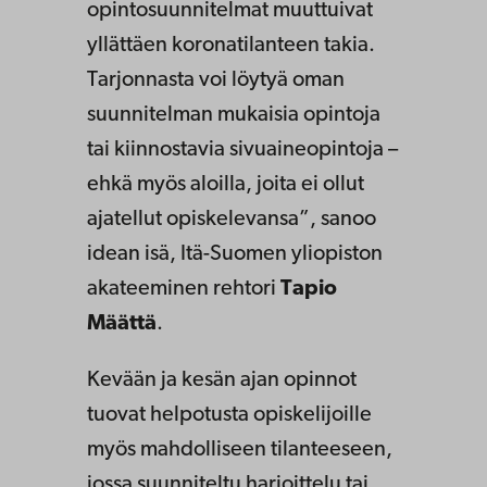
opintosuunnitelmat muuttuivat
yllättäen koronatilanteen takia.
Tarjonnasta voi löytyä oman
suunnitelman mukaisia opintoja
tai kiinnostavia sivuaineopintoja –
ehkä myös aloilla, joita ei ollut
ajatellut opiskelevansa”, sanoo
idean isä, Itä-Suomen yliopiston
akateeminen rehtori
Tapio
Määttä
.
Kevään ja kesän ajan opinnot
tuovat helpotusta opiskelijoille
myös mahdolliseen tilanteeseen,
jossa suunniteltu harjoittelu tai