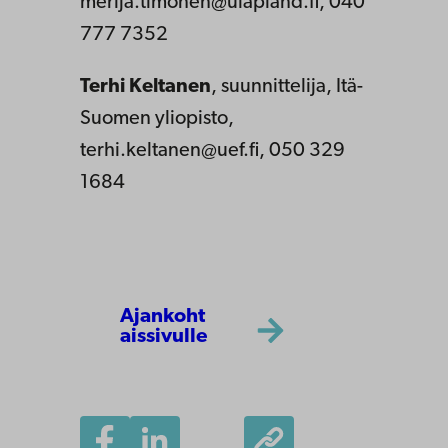
merija.timonen@ulapland.fi, 040
777 7352
Terhi Keltanen
, suunnittelija, Itä-
Suomen yliopisto,
terhi.keltanen@uef.fi, 050 329
1684
Ajankoht
aissivulle