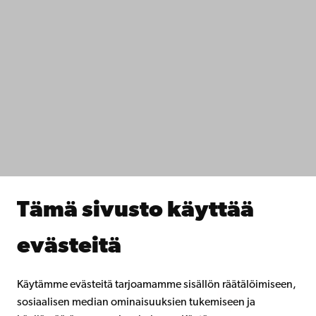
+358 2 215 31
Ota yhteyttä
Saavutettavuus
Tietosuoja
IT-apua
Tiedekunnat
Opiskele meillä
Tutki kanssamme
Tee yhteistyötä kanssamme
Åbo Akademin kirjasto
Jatkuva oppiminen
Tämä sivusto käyttää
Lahjoita Åbo Akademille
Liity alumniverkostoomme
evästeitä
Åbo Akademista
Intra
Käytämme evästeitä tarjoamamme sisällön räätälöimiseen,
sosiaalisen median ominaisuuksien tukemiseen ja