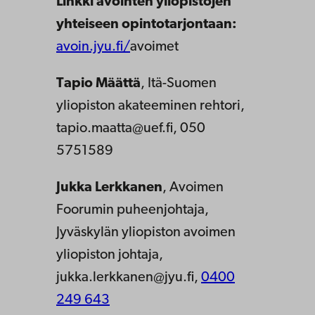
Linkki avointen yliopistojen
yhteiseen opintotarjontaan:
avoin.jyu.fi/
avoimet
Tapio Määttä
, Itä-Suomen
yliopiston akateeminen rehtori,
tapio.maatta@uef.fi, 050
5751589
Jukka Lerkkanen
, Avoimen
Foorumin puheenjohtaja,
Jyväskylän yliopiston avoimen
yliopiston johtaja,
jukka.lerkkanen@jyu.fi,
0400
249 643