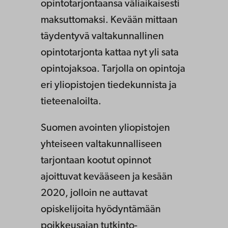
opintotarjontaansa väliaikaisesti
maksuttomaksi. Kevään mittaan
täydentyvä valtakunnallinen
opintotarjonta kattaa nyt yli sata
opintojaksoa. Tarjolla on opintoja
eri yliopistojen tiedekunnista ja
tieteenaloilta.
Suomen avointen yliopistojen
yhteiseen valtakunnalliseen
tarjontaan kootut opinnot
ajoittuvat kevääseen ja kesään
2020, jolloin ne auttavat
opiskelijoita hyödyntämään
poikkeusajan tutkinto-