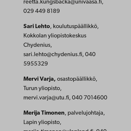
reetta.kungsbacka@univaasa.fi,
029 449 8189
Sari Lehto
, koulutuspäällikkö,
Kokkolan yliopistokeskus
Chydenius,
sari.lehto@chydenius.fi, 040
5955329
Mervi Varja,
osastopäällikkö,
Turun yliopisto,
mervi.varja@utu.fi, 040 7014600
Merija Timonen
, palvelujohtaja,
Lapin yliopisto,