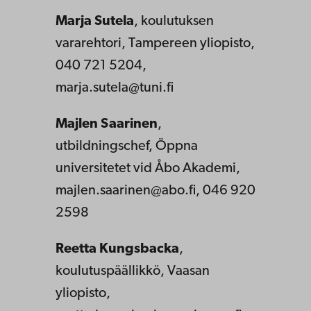
Marja Sutela
, koulutuksen
vararehtori, Tampereen yliopisto,
040 721 5204,
marja.sutela@tuni.fi
Majlen Saarinen
,
utbildningschef, Öppna
universitetet vid Åbo Akademi,
majlen.saarinen@abo.fi, 046 920
2598
Reetta Kungsbacka
,
koulutuspäällikkö, Vaasan
yliopisto,