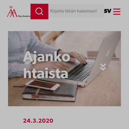
Siirry
Menu
SV
Kirjoita tähän hakemasi!
sisältöön
Ajanko
htaista
24.3.2020