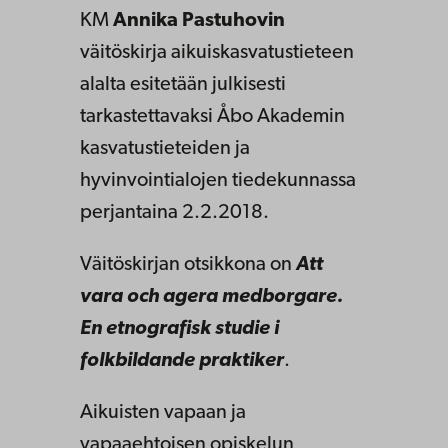
KM
Annika Pastuhovin
väitöskirja aikuiskasvatustieteen
alalta esitetään julkisesti
tarkastettavaksi Åbo Akademin
kasvatustieteiden ja
hyvinvointialojen tiedekunnassa
perjantaina 2.2.2018.
Väitöskirjan otsikkona on
Att
vara och agera medborgare.
En etnografisk studie i
folkbildande praktiker
.
Aikuisten vapaan ja
vapaaehtoisen opiskelun