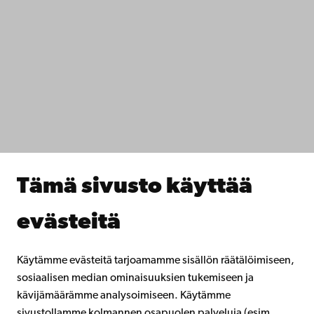
Ota yhteyttä
Saavutettavuus
Tietosuoja
IT-apua
Tiedekunnat
Opiskele meillä
Tutki kanssamme
Tee yhteistyötä kanssamme
Åbo Akademin kirjasto
Jatkuva oppiminen
Tämä sivusto käyttää
Lahjoita Åbo Akademille
Liity alumniverkostoomme
evästeitä
Åbo Akademista
Intra
Käytämme evästeitä tarjoamamme sisällön räätälöimiseen,
sosiaalisen median ominaisuuksien tukemiseen ja
kävijämäärämme analysoimiseen. Käytämme
Facebook
Instagram
YouTube
LinkedIn
Blog
Snapchat
sivustollamme kolmannen osapuolen palveluja (esim.