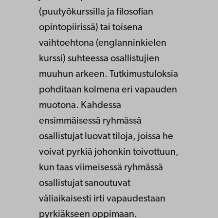
(puutyökurssilla ja filosofian
opintopiirissä) tai toisena
vaihtoehtona (englanninkielen
kurssi) suhteessa osallistujien
muuhun arkeen. Tutkimustuloksia
pohditaan kolmena eri vapauden
muotona. Kahdessa
ensimmäisessä ryhmässä
osallistujat luovat tiloja, joissa he
voivat pyrkiä johonkin toivottuun,
kun taas viimeisessä ryhmässä
osallistujat sanoutuvat
väliaikaisesti irti vapaudestaan
pyrkiäkseen oppimaan.