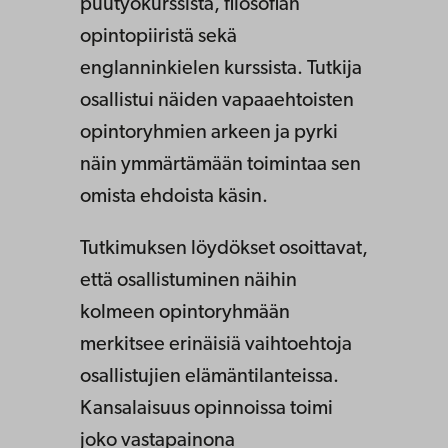
puutyökurssista, filosofian
opintopiiristä sekä
englanninkielen kurssista. Tutkija
osallistui näiden vapaaehtoisten
opintoryhmien arkeen ja pyrki
näin ymmärtämään toimintaa sen
omista ehdoista käsin.
Tutkimuksen löydökset osoittavat,
että osallistuminen näihin
kolmeen opintoryhmään
merkitsee erinäisiä vaihtoehtoja
osallistujien elämäntilanteissa.
Kansalaisuus opinnoissa toimi
joko vastapainona