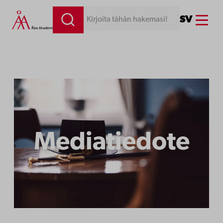
Siirry
Menu
SV
Kirjoita tähän hakemasi!
sisältöön
Mediatiedote