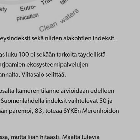
eysindeksit sekä niiden alakohtien indeksit.
s luku 100 ei sekään tarkoita täydellistä
tarjoamien ekosysteemipalvelujen
nnalta, Viitasalo selittää.
n osalta Itämeren tilanne arvioidaan edelleen
a Suomenlahdella indeksit vaihtelevat 50 ja
ntään parempi, 83, toteaa SYKEn Merenhoidon
a, mutta liian hitaasti. Maalta tulevia