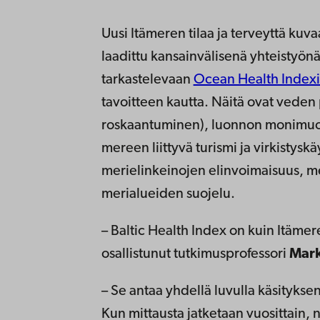
Uusi Itämeren tilaa ja terveyttä kuva
laadittu kansainvälisenä yhteistyön
tarkastelevaan
Ocean Health Indexi
tavoitteen kautta. Näitä ovat veden 
roskaantuminen), luonnon monimuoto
mereen liittyvä turismi ja virkistysk
merielinkeinojen elinvoimaisuus, mer
merialueiden suojelu.
– Baltic Health Index on kuin Itämer
osallistunut tutkimusprofessori
Mark
– Se antaa yhdellä luvulla käsityks
Kun mittausta jatketaan vuosittain,