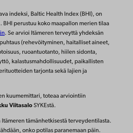
ava indeksi, Baltic Health Index (BHI), on
ä. BHI perustuu koko maapallon merien tilaa
in
. Se arvioi Itämeren terveyttä yhdeksän
puhtaus (rehevöityminen, haitalliset aineet,
isuus, ruoantuotanto, hiilen sidonta,
äyttö, kalastusmahdollisuudet, paikallisten
ituotteiden tarjonta sekä lajien ja
en kuumemittari, toteaa arviointiin
ku Viitasalo
SYKEstä.
en Itämeren tämänhetkisestä terveydentilasta.
 nähdään, onko potilas paranemaan päin.