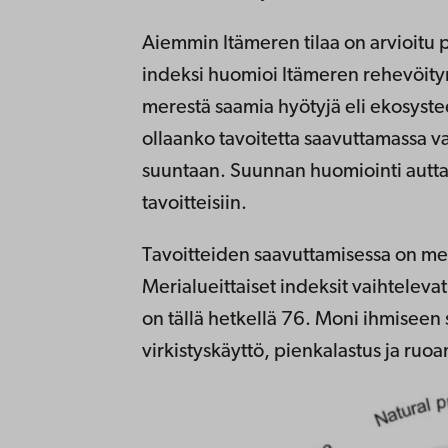
Aiemmin Itämeren tilaa on arvioitu p
indeksi huomioi Itämeren rehevöitym
merestä saamia hyötyjä eli ekosyste
ollaanko tavoitetta saavuttamassa 
suuntaan. Suunnan huomiointi autta
tavoitteisiin.
Tavoitteiden saavuttamisessa on meri
Merialueittaiset indeksit vaihteleva
on tällä hetkellä 76. Moni ihmiseen 
virkistyskäyttö, pienkalastus ja ruo