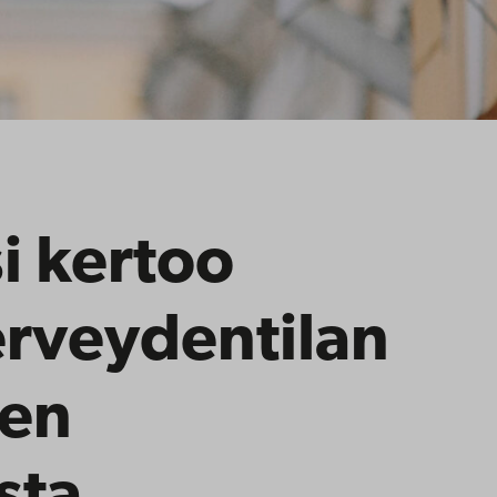
i kertoo
erveydentilan
sen