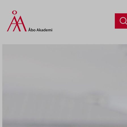
Siirry
sisältöön