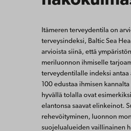
näkökulma
Itämeren terveydentila on arvi
terveysindeksi, Baltic Sea Hea
arvioista siinä, että ympäristön
meriluonnon ihmiselle tarjoam
terveydentilalle indeksi antaa
100 edustaa ihmisen kannalta t
hyvällä tolalla ovat esimerkiks
elantonsa saavat elinkeinot. 
rehevöityminen, luonnon mo
suojelualueiden vaillinainen ha