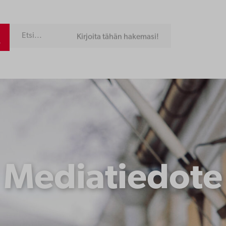
Kirjoita tähän hakemasi!
Mediatiedote