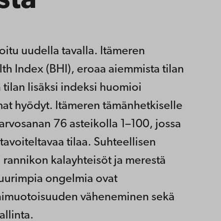
sta
oitu uudella tavalla. Itämeren
lth Index (BHI), eroaa aiemmista tilan
 tilan lisäksi indeksi huomioi
at hyödyt. Itämeren tämänhetkiselle
 arvosanan 76 asteikolla 1–100, jossa
avoiteltavaa tilaa. Suhteellisen
i rannikon kalayhteisöt ja merestä
Suurimpia ongelmia ovat
nimuotoisuuden väheneminen sekä
llinta.