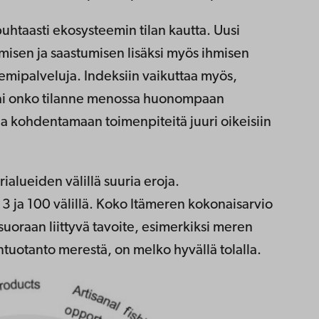
uhtaasti ekosysteemin tilan kautta. Uusi
isen ja saastumisen lisäksi myös ihmisen
emipalveluja. Indeksiin vaikuttaa myös,
vai onko tilanne menossa huonompaan
a kohdentamaan toimenpiteitä juuri oikeisiin
alueiden välillä suuria eroja.
t 3 ja 100 välillä. Koko Itämeren kokonaisarvio
suoraan liittyvä tavoite, esimerkiksi meren
antuotanto merestä, on melko hyvällä tolalla.