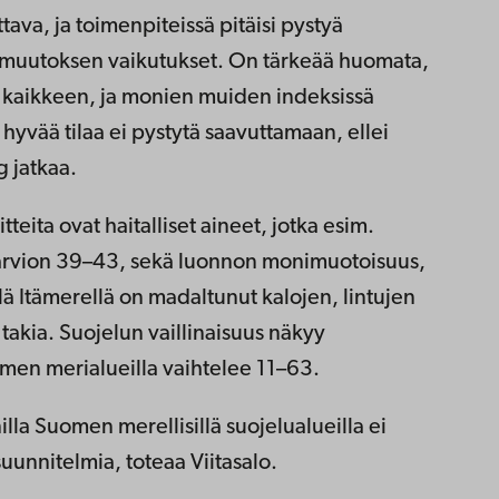
tava, ja toimenpiteissä pitäisi pystyä
muutoksen vaikutukset. On tärkeää huomata,
s kaikkeen, ja monien muiden indeksissä
hyvää tilaa ei pystytä saavuttamaan, ellei
g jatkaa.
tteita ovat haitalliset aineet, jotka esim.
 arvion 39–43, sekä luonnon monimuotoisuus,
ellä Itämerellä on madaltunut kalojen, lintujen
takia. Suojelun vaillinaisuus näkyy
men merialueilla vaihtelee 11–63.
illa Suomen merellisillä suojelualueilla ei
uunnitelmia, toteaa Viitasalo.