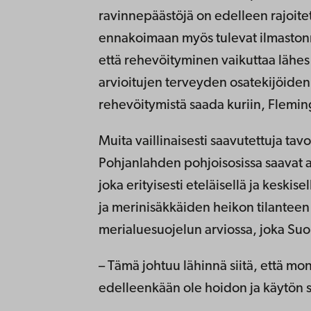
ravinnepäästöjä on edelleen rajoitet
ennakoimaan myös tulevat ilmaston
että rehevöityminen vaikuttaa lähe
arvioitujen terveyden osatekijöiden 
rehevöitymistä saada kuriin, Flemin
Muita vaillinaisesti saavutettuja tavoi
Pohjanlahden pohjoisosissa saavat
joka erityisesti eteläisellä ja keskis
ja merinisäkkäiden heikon tilanteen 
merialuesuojelun arviossa, joka Suo
– Tämä johtuu lähinnä siitä, että mon
edelleenkään ole hoidon ja käytön s