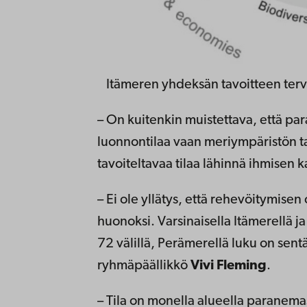
Itämeren yhdeksän tavoitteen terv
– On kuitenkin muistettava, että para
luonnontilaa vaan meriympäristön 
tavoiteltavaa tilaa lähinnä ihmisen ka
– Ei ole yllätys, että rehevöitymise
huonoksi. Varsinaisella Itämerellä j
72 välillä, Perämerellä luku on se
ryhmäpäällikkö
Vivi Fleming
.
– Tila on monella alueella paranemass