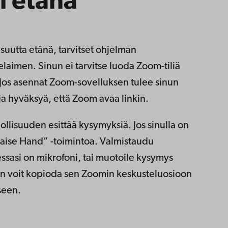
i etänä
aisuutta etänä, tarvitset ohjelman
elaimen. Sinun ei tarvitse luoda Zoom-tiliä
. Jos asennat Zoom-sovelluksen tulee sinun
ja hyväksyä, että Zoom avaa linkin.
llisuuden esittää kysymyksiä. Jos sinulla on
”Raise Hand” -toimintoa. Valmistaudu
ssasi on mikrofoni, tai muotoile kysymys
tten voit kopioda sen Zoomin keskusteluosioon
seen.