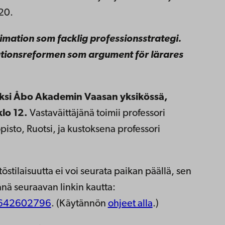
20.
imation som facklig professionsstrategi.
ationsreformen som argument för lärares
riksi Åbo Akademin Vaasan yksikössä,
lo 12.
Vastaväittäjänä toimii professori
pisto, Ruotsi, ja kustoksena professori
östilaisuutta ei voi seurata paikan päällä, sen
änä seuraavan linkin kautta:
1642602796
. (Käytännön
ohjeet alla
.)