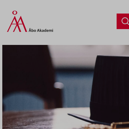
Siirry
sisältöön