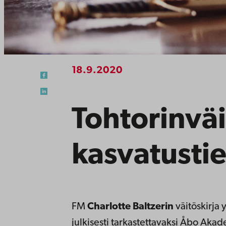
18.9.2020
Tohtorinväi
kasvatustie
FM
Charlotte Baltzerin
väitöskirja 
julkisesti tarkastettavaksi Åbo Akad