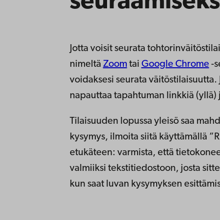
seuraamiseks
Jotta voisit seurata tohtorinväitöstil
nimeltä
Zoom
tai
Google Chrome
-s
voidaksesi seurata väitöstilaisuutta
napauttaa tapahtuman linkkiä (yllä) 
Tilaisuuden lopussa yleisö saa mahdo
kysymys, ilmoita siitä käyttämällä 
etukäteen: varmista, että tietokonee
valmiiksi tekstitiedostoon, josta si
kun saat luvan kysymyksen esittämi