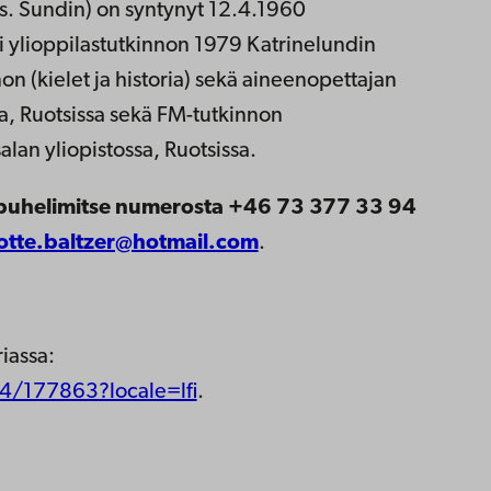
o.s. Sundin) on syntynyt 12.4.1960
ti ylioppilastutkinnon 1979 Katrinelundin
on (kielet ja historia) sekä aineenopettajan
a, Ruotsissa sekä FM-tutkinnon
an yliopistossa, Ruotsissa.
puhelimitse numerosta +46 73 377 33 94
otte.baltzer@hotmail.com
.
iassa:
4/177863?locale=lfi
.