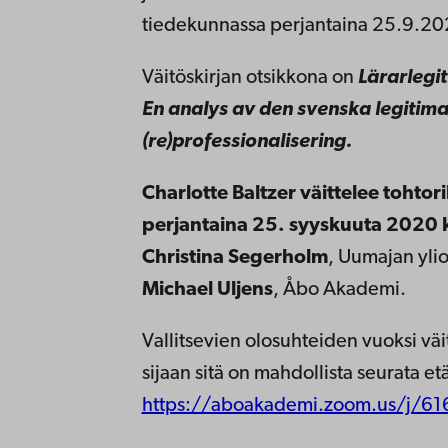
tiedekunnassa perjantaina 25.9.20
Väitöskirjan otsikkona on
Lärarlegit
En analys av den svenska legitim
(re)professionalisering
.
Charlotte Baltzer väittelee tohto
perjantaina 25. syyskuuta 2020 k
Christina Segerholm
, Uumajan ylio
Michael Uljens
, Åbo Akademi.
Vallitsevien olosuhteiden vuoksi väit
sijaan sitä on mahdollista seurata et
https://aboakademi.zoom.us/j/6