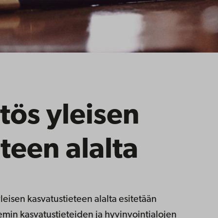
tös yleisen
teen alalta
yleisen kasvatustieteen alalta esitetään
emin kasvatustieteiden ja hyvinvointialojen