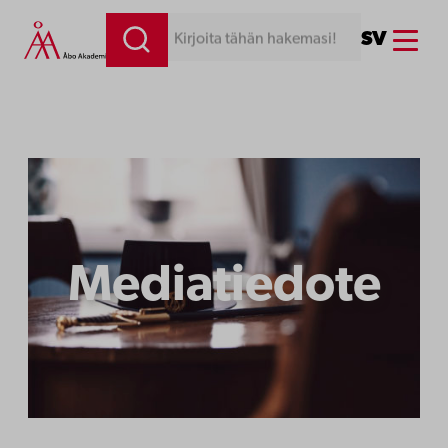
Siirry
Menu
SV
Kirjoita tähän hakemasi!
sisältöön
Mediatiedote