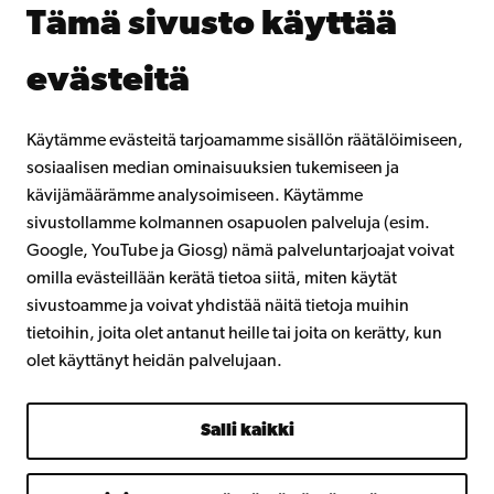
Tämä sivusto käyttää
Lahjoita Åbo Akademille
Liity alumniverkostoomme
evästeitä
Åbo Akademista
Intra
Käytämme evästeitä tarjoamamme sisällön räätälöimiseen,
sosiaalisen median ominaisuuksien tukemiseen ja
kävijämäärämme analysoimiseen. Käytämme
Facebook
Instagram
YouTube
LinkedIn
Blog
Snapchat
sivustollamme kolmannen osapuolen palveluja (esim.
Google, YouTube ja Giosg) nämä palveluntarjoajat voivat
omilla evästeillään kerätä tietoa siitä, miten käytät
sivustoamme ja voivat yhdistää näitä tietoja muihin
tietoihin, joita olet antanut heille tai joita on kerätty, kun
olet käyttänyt heidän palvelujaan.
Salli kaikki