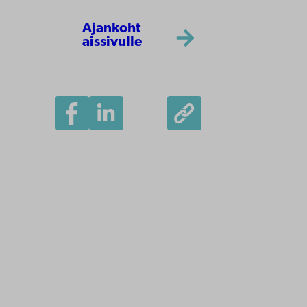
Ajankoht
aissivulle
Åbo Akademi
Tuomiokirkontori 3
20500 Turku