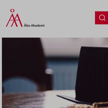
Siirry
sisältöön