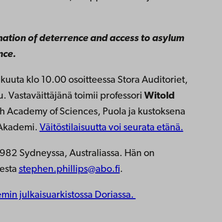
ation of deterrence and access to asylum
nce.
ikuuta klo 10.00 osoitteessa Stora Auditoriet,
. Vastaväittäjänä toimii professori
Witold
lish Academy of Sciences, Puola ja kustoksena
 Akademi.
Väitöstilaisuutta voi seurata etänä.
1982 Sydneyssa, Australiassa. Hän on
eesta
stephen.phillips@abo.fi
.
emin julkaisuarkistossa Doriassa.