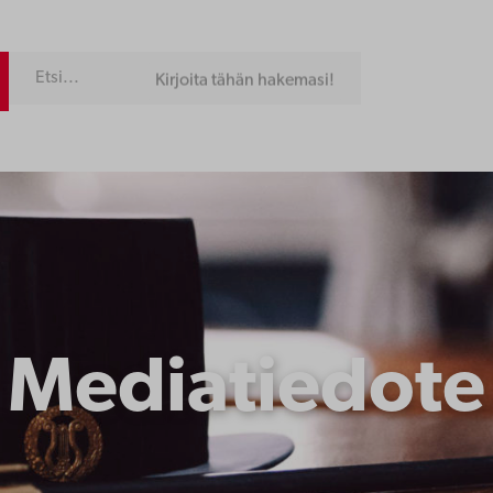
Kirjoita tähän hakemasi!
Mediatiedote