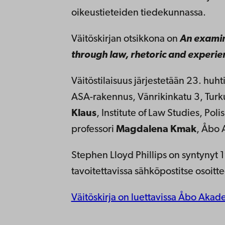
oikeustieteiden tiedekunnassa.
Väitöskirjan otsikkona on
An examin
through law, rhetoric and experie
Väitöstilaisuus järjestetään 23. huht
ASA-rakennus, Vänrikinkatu 3, Turku
Klaus
, Institute of Law Studies, Po
professori
Magdalena Kmak
, Åbo
Stephen Lloyd Phillips on syntynyt 
tavoitettavissa sähköpostitse osoitt
Väitöskirja on luettavissa Åbo Akad