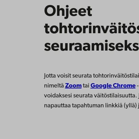
Ohjeet
tohtorinväitö
seuraamiseks
Jotta voisit seurata tohtorinväitöstil
nimeltä
Zoom
tai
Google Chrome
-
voidaksesi seurata väitöstilaisuutta
napauttaa tapahtuman linkkiä (yllä) 