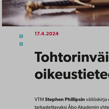
17.4.2024
Tohtorinväi
oikeustiete
VTM
Stephen Phillipsin
väitöskirja 
tarkastettavaksi Åbo Akademin yhte