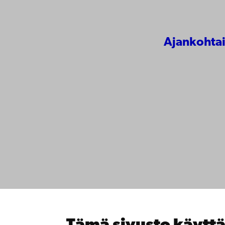
Ajankohtai
Ota yhte
Åbo Akademi
Saavute
Tuomiokirkontori 3
Tietosuo
20500 Turku
IT-apua
Tiedeku
Opiskele
Åbo Akademi
Tutki k
Vaasassa
Tee yhte