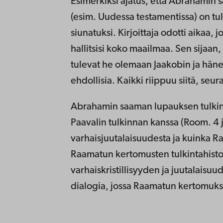
Esimerkiksi ajatus, että Abrahamin s
(esim. Uudessa testamentissa) on tulki
siunatuksi. Kirjoittaja odotti aikaa, 
hallitsisi koko maailmaa. Sen sijaan,
tulevat he olemaan Jaakobin ja häne
ehdollisia. Kaikki riippuu siitä, seu
Abrahamin saaman lupauksen tulkinta
Paavalin tulkinnan kanssa (Room. 4
varhaisjuutalaisuudesta ja kuinka Raa
Raamatun kertomusten tulkintahisto
varhaiskristillisyyden ja juutalaisu
dialogia, jossa Raamatun kertomuksi