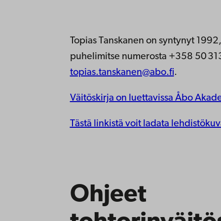
Topias Tanskanen on syntynyt 1992
puhelimitse numerosta +358 50 313 
topias.tanskanen@abo.fi
.
Väitöskirja on luettavissa Åbo Akade
Tästä linkistä voit ladata lehdistökuv
Ohjeet