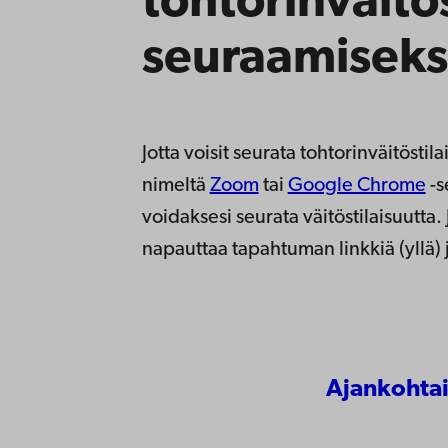
tohtorinväitö
seuraamiseks
Jotta voisit seurata tohtorinväitöstil
nimeltä
Zoom
tai
Google Chrome
-s
voidaksesi seurata väitöstilaisuutta
napauttaa tapahtuman linkkiä (yllä) 
Ajankohtai