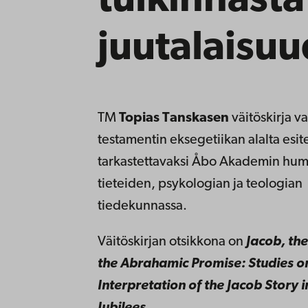
tulkinnasta
juutalaisu
TM
Topias Tanskasen
väitöskirja v
testamentin eksegetiikan alalta esite
tarkastettavaksi Åbo Akademin hum
tieteiden, psykologian ja teologian
tiedekunnassa.
Väitöskirjan
otsikkona on
Jacob, th
the Abrahamic Promise: Studies o
Interpretation of the Jacob Story i
Jubilees
.