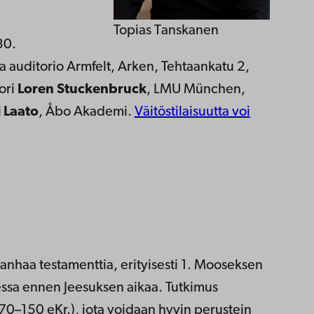
Topias Tanskanen
30.
a auditorio Armfelt, Arken, Tehtaankatu 2,
ori
Loren Stuckenbruck
, LMU München,
i Laato
, Åbo Akademi.
Väitöstilaisuutta voi
anhaa testamenttia, erityisesti 1. Mooseksen
udessa ennen Jeesuksen aikaa. Tutkimus
170–150 eKr.), jota voidaan hyvin perustein