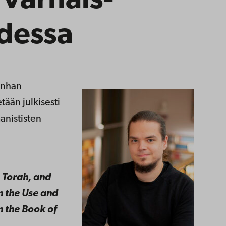
varhais-
udessa
anhan
tään julkisesti
anististen
e Torah, and
n the Use and
n the Book of