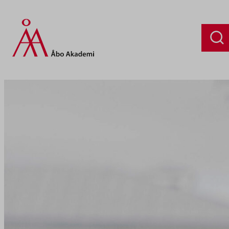
Siirry
sisältöön