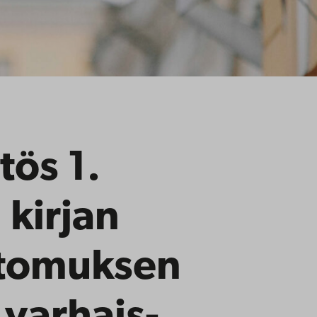
tös 1.
kirjan
rtomuksen