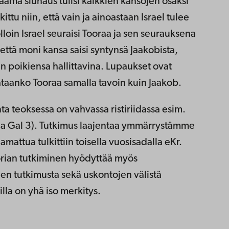
aama siunaus tulisi kaikkien kansojen osaksi
ttu niin, että vain ja ainoastaan Israel tulee
jolloin Israel seuraisi Tooraa ja sen seurauksena
 että moni kansa saisi syntynsä Jaakobista,
n poikiensa hallittavina. Lupaukset ovat
rataanko Tooraa samalla tavoin kuin Jaakob.
 teoksessa on vahvassa ristiriidassa esim.
 ja Gal 3). Tutkimus laajentaa ymmärrystämme
mattua tulkittiin toisella vuosisadalla eKr.
rian tutkiminen hyödyttää myös
uden tutkimusta sekä uskontojen välistä
lla on yhä iso merkitys.