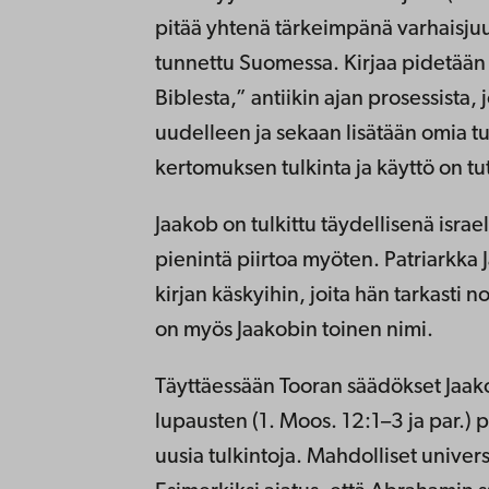
pitää yhtenä tärkeimpänä varhaisjuut
tunnettu Suomessa. Kirjaa pidetään
Biblesta,” antiikin ajan prosessista, 
uudelleen ja sekaan lisätään omia tu
kertomuksen tulkinta ja käyttö on t
Jaakob on tulkittu täydellisenä israe
pienintä piirtoa myöten. Patriarkka 
kirjan käskyihin, joita hän tarkasti n
on myös Jaakobin toinen nimi.
Täyttäessään Tooran säädökset Jaak
lupausten (1. Moos. 12:1–3 ja par.)
uusia tulkintoja. Mahdolliset universa