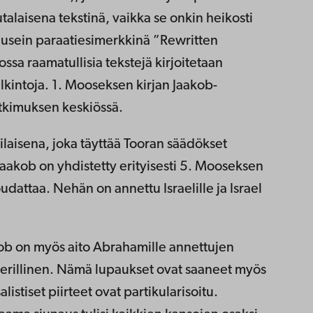
alaisena tekstinä, vaikka se onkin heikosti
 usein paraatiesimerkkinä
”Rewritten
jossa raamatullisia tekstejä kirjoitetaan
lkintoja. 1. Mooseksen kirjan Jaakob-
utkimuksen keskiössä.
lilaisena, joka täyttää Tooran säädökset
Jaakob on yhdistetty erityisesti 5. Mooseksen
oudattaa. Nehän on annettu Israelille ja Israel
ob on myös aito Abrahamille annettujen
 perillinen. Nämä lupaukset ovat saaneet myös
listiset piirteet ovat partikularisoitu.