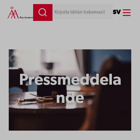
Siirry
Menu
SV
Kirjoita tähän hakemasi!
sisältöön
Pressmeddela
nde