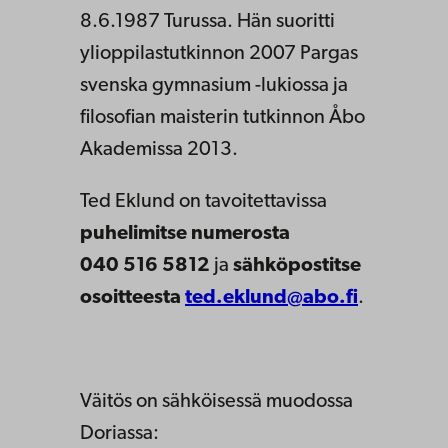
8.6.1987 Turussa. Hän suoritti
ylioppilastutkinnon 2007 Pargas
svenska gymnasium -lukiossa ja
filosofian maisterin tutkinnon Åbo
Akademissa 2013.
Ted Eklund on tavoitettavissa
puhelimitse numerosta
040 516 5812
ja
sähköpostitse
osoitteesta
ted.eklund@abo.fi
.
Väitös on sähköisessä muodossa
Doriassa: