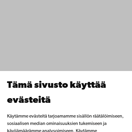
Ota yhteyttä
Saavutettavuus
Tietosuoja
IT-apua
Tiedekunnat
Opiskele meillä
Tutki kanssamme
Tee yhteistyötä kanssamme
Åbo Akademin kirjasto
Jatkuva oppiminen
Tämä sivusto käyttää
Lahjoita Åbo Akademille
Liity alumniverkostoomme
evästeitä
Åbo Akademista
Intra
Käytämme evästeitä tarjoamamme sisällön räätälöimiseen,
sosiaalisen median ominaisuuksien tukemiseen ja
kävijämäärämme analysoimiseen. Käytämme