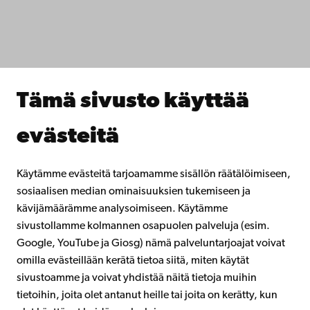
Opiskele meillä
Tutki kanssamme
Tee yhteistyötä kanssamme
Åbo Akademin kirjasto
Jatkuva oppiminen
Tämä sivusto käyttää
Lahjoita Åbo Akademille
Liity alumniverkostoomme
evästeitä
Åbo Akademista
Intra
Käytämme evästeitä tarjoamamme sisällön räätälöimiseen,
sosiaalisen median ominaisuuksien tukemiseen ja
kävijämäärämme analysoimiseen. Käytämme
Facebook
Instagram
YouTube
LinkedIn
Blog
Snapchat
sivustollamme kolmannen osapuolen palveluja (esim.
Google, YouTube ja Giosg) nämä palveluntarjoajat voivat
omilla evästeillään kerätä tietoa siitä, miten käytät
sivustoamme ja voivat yhdistää näitä tietoja muihin
tietoihin, joita olet antanut heille tai joita on kerätty, kun