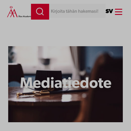
Siirry
Menu
SV
Kirjoita tähän hakemasi!
sisältöön
Mediatiedote