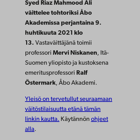
Syed Riaz Mahmood Ali
väittelee tohtoriksi Åbo
Akademissa perjantaina 9.
huhtikuuta 2021 klo
13.
Vastaväittäjänä toimii
professori
Mervi Niskanen
, Itä-
Suomen yliopisto ja kustoksena
emeritusprofessori
Ralf
Östermark
, Åbo Akademi.
Yleisö on tervetullut seuraamaan
väitöstilaisuutta etänä tämän
linkin kautta.
Käytännön
ohjeet
alla
.