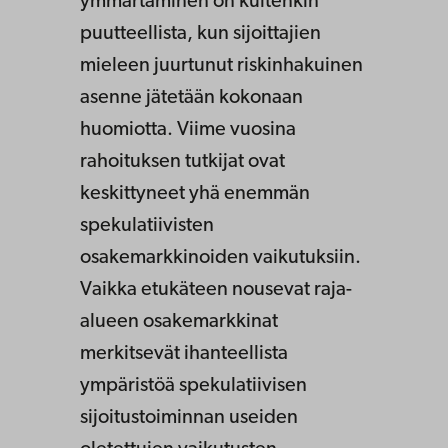
ymmärtäminen on kuitenkin
puutteellista, kun sijoittajien
mieleen juurtunut riskinhakuinen
asenne jätetään kokonaan
huomiotta. Viime vuosina
rahoituksen tutkijat ovat
keskittyneet yhä enemmän
spekulatiivisten
osakemarkkinoiden vaikutuksiin.
Vaikka etukäteen nousevat raja-
alueen osakemarkkinat
merkitsevät ihanteellista
ympäristöä spekulatiivisen
sijoitustoiminnan useiden