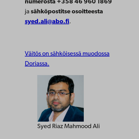
numerosta +358 46 960 1869
ja
sähköpostitse osoitteesta
syed.ali@abo.fi
.
Väitös on sähköisessä muodossa
Doriassa.
Syed Riaz Mahmood Ali