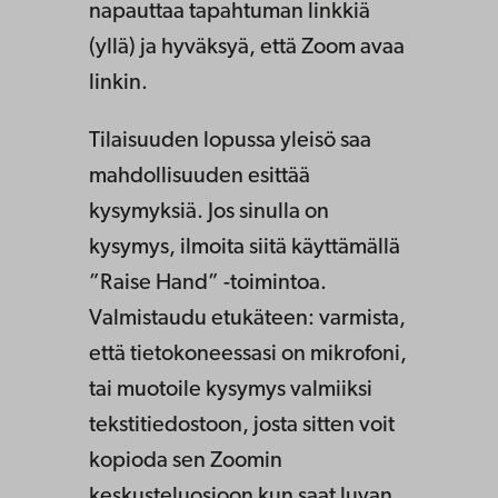
napauttaa tapahtuman linkkiä
(yllä) ja hyväksyä, että Zoom avaa
linkin.
Tilaisuuden lopussa yleisö saa
mahdollisuuden esittää
kysymyksiä. Jos sinulla on
kysymys, ilmoita siitä käyttämällä
”Raise Hand” -toimintoa.
Valmistaudu etukäteen: varmista,
että tietokoneessasi on mikrofoni,
tai muotoile kysymys valmiiksi
tekstitiedostoon, josta sitten voit
kopioda sen Zoomin
keskusteluosioon kun saat luvan