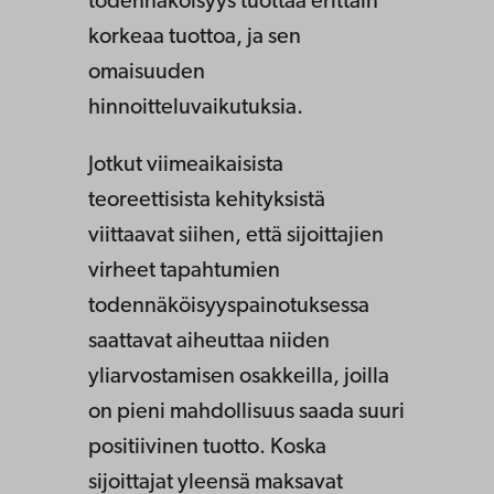
todennäköisyys tuottaa erittäin
korkeaa tuottoa, ja sen
omaisuuden
hinnoitteluvaikutuksia.
Jotkut viimeaikaisista
teoreettisista kehityksistä
viittaavat siihen, että sijoittajien
virheet tapahtumien
todennäköisyyspainotuksessa
saattavat aiheuttaa niiden
yliarvostamisen osakkeilla, joilla
on pieni mahdollisuus saada suuri
positiivinen tuotto. Koska
sijoittajat yleensä maksavat