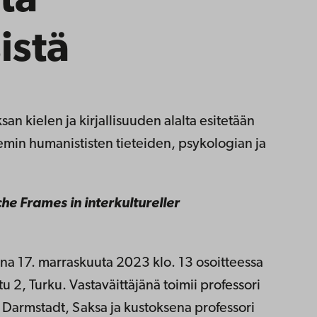
ta
istä
san kielen ja kirjallisuuden alalta esitetään
demin humanististen tieteiden, psykologian ja
he Frames in interkultureller
aina 17. marraskuuta 2023 klo. 13 osoitteessa
u 2, Turku. Vastaväittäjänä toimii professori
t Darmstadt, Saksa ja kustoksena professori