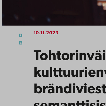
10.11.2023
Tohtorinväi
kulttuurien
brändivies