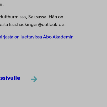
i.
 Hutthurmissa, Saksassa. Hän on
teesta lisa.hackinger@outlook.de.
skirjasta on luettavissa Åbo Akademin
ssivulle