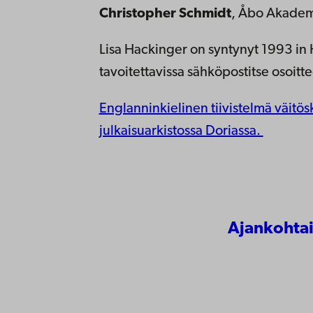
Christopher Schmidt
, Åbo Akadem
Lisa Hackinger on syntynyt 1993 in
tavoitettavissa sähköpostitse osoit
Englanninkielinen tiivistelmä väitö
julkaisuarkistossa Doriassa.
Ajankohtai