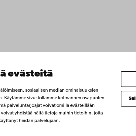
yttä
ttavuus
ja
Facebook
Instagram
YouTube
LinkedIn
Blog
Snapchat
nnat
 meillä
anssamme
ä evästeitä
istyötä kanssamme
emin kirjasto
 oppiminen
tälöimiseen, sosiaalisen median ominaisuuksien
 Åbo Akademille
en. Käytämme sivustollamme kolmannen osapuolen
Sal
umniverkostoomme
ä palveluntarjoajat voivat omilla evästeillään
demista
voivat yhdistää näitä tietoja muihin tietoihin, joita
t käyttänyt heidän palvelujaan.