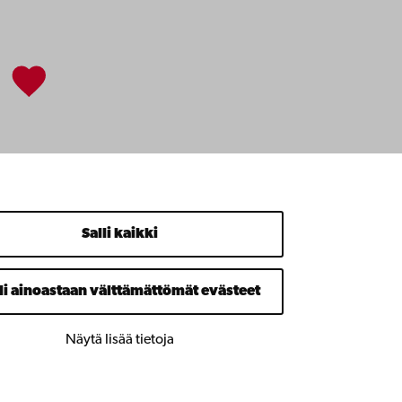
Salli kaikki
li ainoastaan välttämättömät evästeet
Näytä lisää tietoja