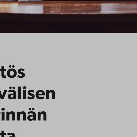
tös
välisen
tinnän