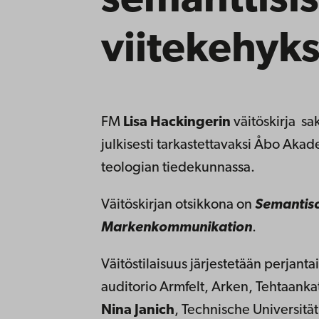
semanttisis
viitekehyks
FM
Lisa Hackingerin
väitöskirja sak
julkisesti tarkastettavaksi Åbo Aka
teologian tiedekunnassa.
Väitöskirjan otsikkona on
Semantisc
Markenkommunikation
.
Väitöstilaisuus järjestetään perjant
auditorio Armfelt, Arken, Tehtaankat
Nina Janich
, Technische Universitä