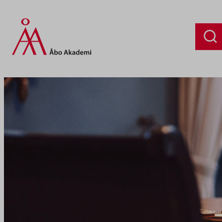
Siirry
sisältöön