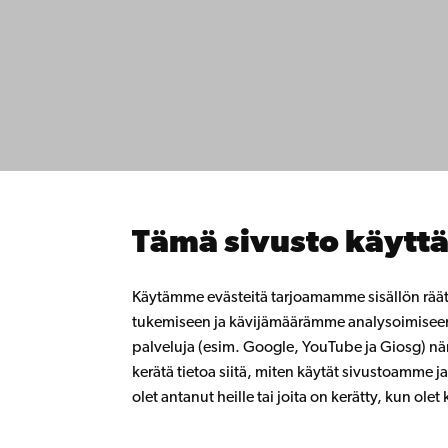
Ota yhte
Åbo Akademi
Saavute
Tuomiokirkontori 3
Tietosuo
20500 Turku
IT-apua
Tiedeku
Opiskele
Åbo Akademi
Tutki k
Vaasassa
Tämä sivusto käyttä
Tee yhte
Rantakatu 2
Åbo Akad
65100 Vaasa
Jatkuva
Käytämme evästeitä tarjoamamme sisällön rää
Lahjoita
tukemiseen ja kävijämäärämme analysoimise
Vaihde
Liity al
palveluja (esim. Google, YouTube ja Giosg) näm
Åbo Aka
+358 2 215 31
kerätä tietoa siitä, miten käytät sivustoamme ja 
Intra
olet antanut heille tai joita on kerätty, kun ole