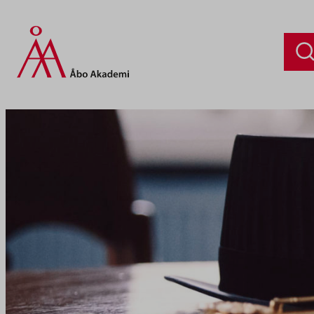
Siirry
sisältöön