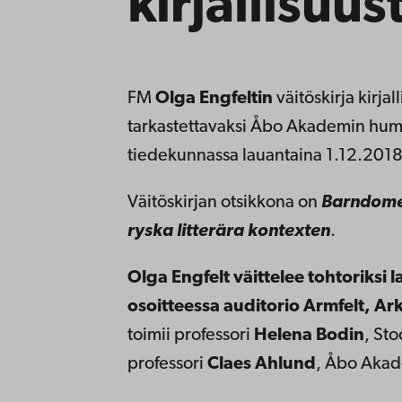
kirjallisuus
FM
Olga Engfeltin
väitöskirja kirjal
tarkastettavaksi Åbo Akademin human
tiedekunnassa lauantaina 1.12.2018
Väitöskirjan otsikkona on
Barndome
ryska litterära kontexten
.
Olga Engfelt väittelee tohtoriksi 
osoitteessa auditorio Armfelt, Ar
toimii professori
Helena Bodin
, Sto
professori
Claes Ahlund
, Åbo Akad