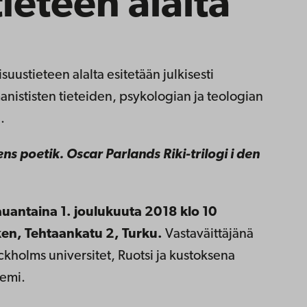
tieteen alalta
lisuustieteen alalta esitetään julkisesti
ististen tieteiden, psykologian ja teologian
.
ns poetik.
Oscar Parlands Riki-trilogi i den
lauantaina 1. joulukuuta 2018 klo 10
ken, Tehtaankatu 2, Turku.
Vastaväittäjänä
ckholms universitet, Ruotsi ja kustoksena
emi.