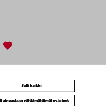
Salli kaikki
li ainoastaan välttämättömät evästeet