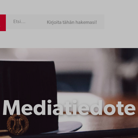
Kirjoita tähän hakemasi!
Mediatiedote