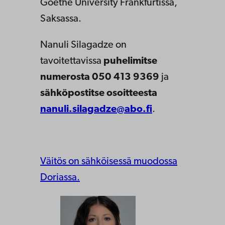
Goethe University Frankfurtissa,
Saksassa.
Nanuli Silagadze on
tavoitettavissa
puhelimitse
numerosta 050 413 9369
ja
sähköpostitse osoitteesta
nanuli.silagadze@abo.fi
.
Väitös on sähköisessä muodossa
Doriassa.