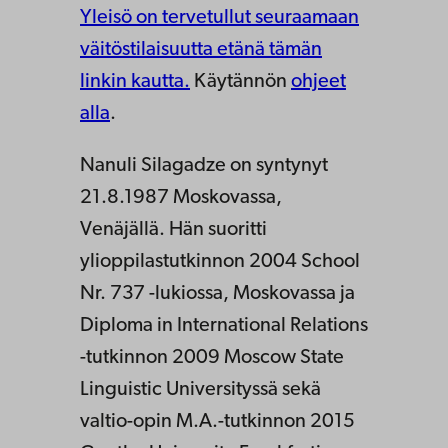
Yleisö on tervetullut seuraamaan
väitöstilaisuutta etänä tämän
linkin kautta.
Käytännön
ohjeet
alla
.
Nanuli Silagadze on syntynyt
21.8.1987 Moskovassa,
Venäjällä. Hän suoritti
ylioppilastutkinnon 2004 School
Nr. 737 -lukiossa, Moskovassa ja
Diploma in International Relations
-tutkinnon 2009 Moscow State
Linguistic Universityssä sekä
valtio-opin M.A.-tutkinnon 2015