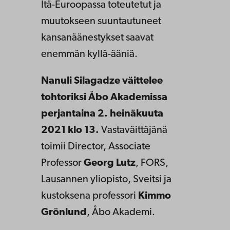
Itä-Euroopassa toteutetut ja
muutokseen suuntautuneet
kansanäänestykset saavat
enemmän kyllä-ääniä.
Nanuli Silagadze väittelee
tohtoriksi Åbo Akademissa
perjantaina 2. heinäkuuta
2021 klo 13.
Vastaväittäjänä
toimii Director, Associate
Professor
Georg Lutz
, FORS,
Lausannen yliopisto, Sveitsi ja
kustoksena professori
Kimmo
Grönlund
, Åbo Akademi.