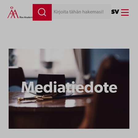
Siirry
Menu
SV
Kirjoita tähän hakemasi!
sisältöön
Mediatiedote