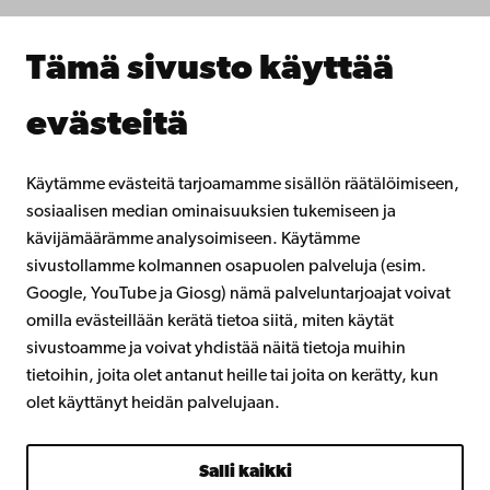
Åbo Akademin kirjasto
Jatkuva oppiminen
Tämä sivusto käyttää
Lahjoita Åbo Akademille
Liity alumniverkostoomme
evästeitä
Åbo Akademista
Intra
Käytämme evästeitä tarjoamamme sisällön räätälöimiseen,
sosiaalisen median ominaisuuksien tukemiseen ja
kävijämäärämme analysoimiseen. Käytämme
Facebook
Instagram
YouTube
LinkedIn
Blog
Snapchat
sivustollamme kolmannen osapuolen palveluja (esim.
Google, YouTube ja Giosg) nämä palveluntarjoajat voivat
omilla evästeillään kerätä tietoa siitä, miten käytät
sivustoamme ja voivat yhdistää näitä tietoja muihin
tietoihin, joita olet antanut heille tai joita on kerätty, kun
olet käyttänyt heidän palvelujaan.
Salli kaikki