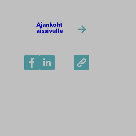
Ajankoht
aissivulle
Åbo Akademi
Tuomiokirkontori 3