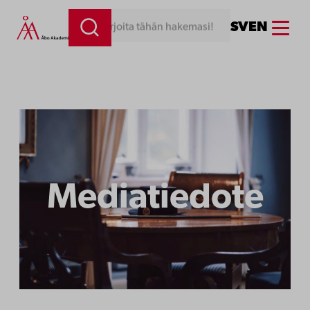
Siirry
Menu
SV
EN
Kirjoita tähän hakemasi!
sisältöön
Mediatiedote