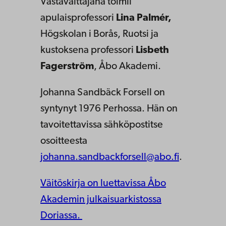
Vastaväittäjänä toimii
apulaisprofessori
Lina Palmér,
Högskolan i Borås, Ruotsi ja
kustoksena professori
Lisbeth
Fagerström
, Åbo Akademi.
Johanna Sandbäck Forsell on
syntynyt 1976 Perhossa. Hän on
tavoitettavissa sähköpostitse
osoitteesta
johanna.sandbackforsell@abo.fi
.
Väitöskirja on luettavissa Åbo
Akademin julkaisuarkistossa
Doriassa.