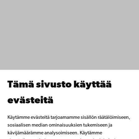
Ota yhteyttä
Saavutettavuus
Tietosuoja
IT-apua
Tiedekunnat
Opiskele meillä
Tutki kanssamme
Tee yhteistyötä kanssamme
Åbo Akademin kirjasto
Jatkuva oppiminen
Tämä sivusto käyttää
Lahjoita Åbo Akademille
Liity alumniverkostoomme
evästeitä
Åbo Akademista
Intra
Käytämme evästeitä tarjoamamme sisällön räätälöimiseen,
sosiaalisen median ominaisuuksien tukemiseen ja
kävijämäärämme analysoimiseen. Käytämme