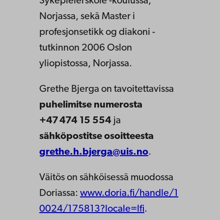
Sykepleierskole -koulussa,
Norjassa, sekä Master i
profesjonsetikk og diakoni -
tutkinnon 2006 Oslon
yliopistossa, Norjassa.
Grethe Bjerga on tavoitettavissa
puhelimitse numerosta
+47 474 15 554
ja
sähköpostitse osoitteesta
grethe.h.bjerga@uis.no
.
Väitös on sähköisessä muodossa
Doriassa:
www.doria.fi/handle/1
0024/175813?locale=lfi
.