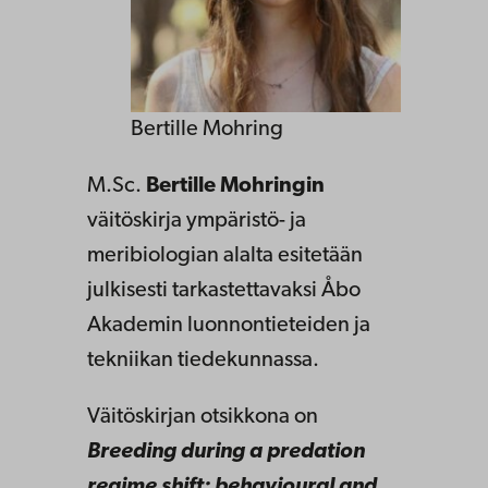
Bertille Mohring
M.Sc.
Bertille Mohringin
väitöskirja ympäristö- ja
meribiologian alalta esitetään
julkisesti tarkastettavaksi Åbo
Akademin luonnontieteiden ja
tekniikan tiedekunnassa.
Väitöskirjan otsikkona on
Breeding during a predation
regime shift: behavioural and