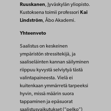
Ruuskanen
, Jyväskylän yliopisto.
Kustoksena toimii professori
Kai
Lindström
, Åbo Akademi.
Yhteenveto
Saalistus on keskeinen
ympäristön stressitekijä, ja
saaliseläinten kannan säilyminen
riippuu kyvystä selviytyä tästä
valintapaineesta. Vielä ei
kuitenkaan ymmärretä tarpeeksi
hyvin, missä määrin suora
tappaminen ja epäsuorat
saalistusvaikutukset (”pelko”)