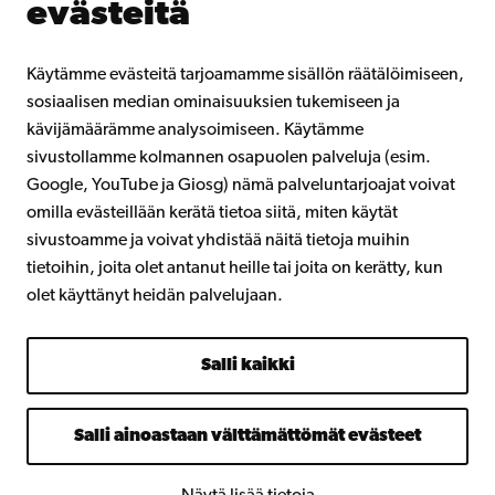
evästeitä
Åbo Akademista
Intra
Käytämme evästeitä tarjoamamme sisällön räätälöimiseen,
sosiaalisen median ominaisuuksien tukemiseen ja
kävijämäärämme analysoimiseen. Käytämme
Facebook
Instagram
YouTube
LinkedIn
Blog
Snapchat
sivustollamme kolmannen osapuolen palveluja (esim.
Google, YouTube ja Giosg) nämä palveluntarjoajat voivat
omilla evästeillään kerätä tietoa siitä, miten käytät
sivustoamme ja voivat yhdistää näitä tietoja muihin
tietoihin, joita olet antanut heille tai joita on kerätty, kun
olet käyttänyt heidän palvelujaan.
Salli kaikki
Salli ainoastaan välttämättömät evästeet