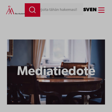
Siirry
Menu
SV
EN
Kirjoita tähän hakemasi!
sisältöön
Mediatiedote