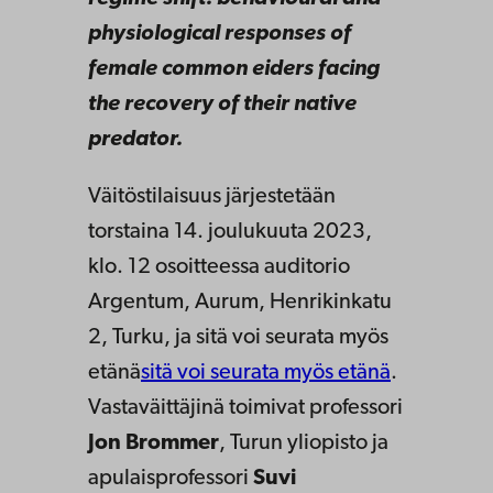
physiological responses of
female common eiders facing
the recovery of their native
predator.
Väitöstilaisuus järjestetään
torstaina 14. joulukuuta 2023,
klo. 12 osoitteessa auditorio
Argentum, Aurum, Henrikinkatu
2, Turku, ja sitä voi seurata myös
etänä
sitä voi seurata myös etänä
.
Vastaväittäjinä
toimivat professori
Jon Brommer
, Turun yliopisto ja
apulaisprofessori
Suvi