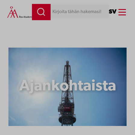
Siirry
Menu
SV
Kirjoita tähän hakemasi!
sisältöön
Ajankohtaista