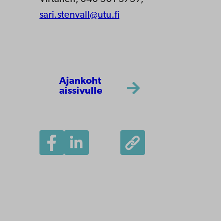
sari.stenvall@utu.fi
Ajankoht
aissivulle