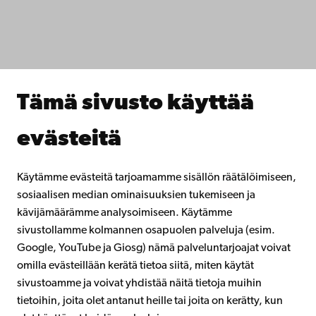
Opiskele meillä
Tutki kanssamme
Tee yhteistyötä kanssamme
Åbo Akademin kirjasto
Jatkuva oppiminen
Tämä sivusto käyttää
Lahjoita Åbo Akademille
Liity alumniverkostoomme
evästeitä
Åbo Akademista
Intra
Käytämme evästeitä tarjoamamme sisällön räätälöimiseen,
sosiaalisen median ominaisuuksien tukemiseen ja
kävijämäärämme analysoimiseen. Käytämme
Facebook
Instagram
YouTube
LinkedIn
Blog
Snapchat
sivustollamme kolmannen osapuolen palveluja (esim.
Google, YouTube ja Giosg) nämä palveluntarjoajat voivat
omilla evästeillään kerätä tietoa siitä, miten käytät
sivustoamme ja voivat yhdistää näitä tietoja muihin
tietoihin, joita olet antanut heille tai joita on kerätty, kun