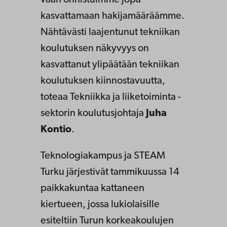
vaan onnistuimme jopa
kasvattamaan hakijamääräämme.
Nähtävästi laajentunut tekniikan
koulutuksen näkyvyys on
kasvattanut ylipäätään tekniikan
koulutuksen kiinnostavuutta,
toteaa Tekniikka ja liiketoiminta -
sektorin koulutusjohtaja
Juha
Kontio
.
Teknologiakampus ja STEAM
Turku järjestivät tammikuussa 14
paikkakuntaa kattaneen
kiertueen, jossa lukiolaisille
esiteltiin Turun korkeakoulujen