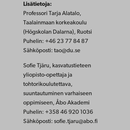
Lisätietoja:
Professori Tarja Alatalo,
Taalainmaan korkeakoulu
(Högskolan Dalarna), Ruotsi
Puhelin: +46 23 77 84 87
Sähköposti: tao@du.se
Sofie Tjäru, kasvatustieteen
yliopisto-opettaja ja
tohtorikoulutettava,
suuntautuminen varhaiseen
oppimiseen, Åbo Akademi
Puhelin: +358 46 920 1036
Sähköposti: sofie.tjaru@abo.fi