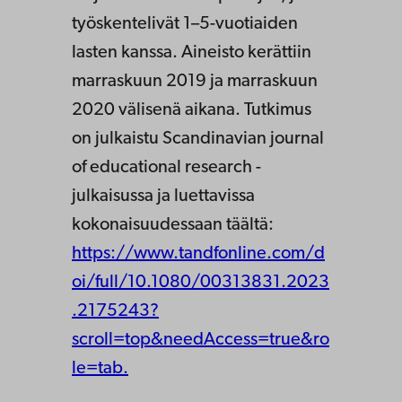
työskentelivät 1–5-vuotiaiden
lasten kanssa. Aineisto kerättiin
marraskuun 2019 ja marraskuun
2020 välisenä aikana. Tutkimus
on julkaistu Scandinavian journal
of educational research -
julkaisussa ja luettavissa
kokonaisuudessaan täältä:
https://www.tandfonline.com/d
oi/full/10.1080/00313831.2023
.2175243?
scroll=top&needAccess=true&ro
le=tab.