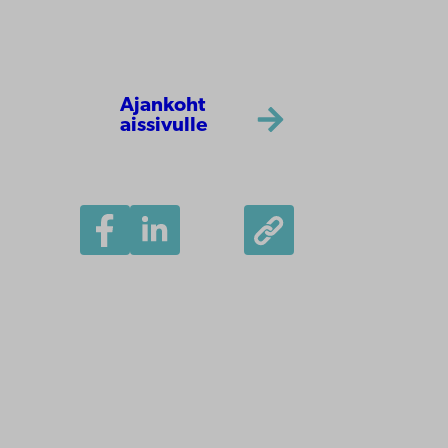
Ajankoht
aissivulle
Åbo Akademi