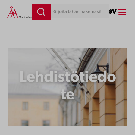
Siirry
Menu
SV
Kirjoita tähän hakemasi!
sisältöön
Lehdistötiedo
te