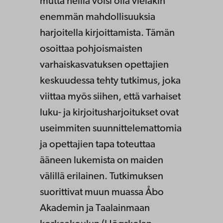
mutta heillä voisi olla vieläkin
enemmän mahdollisuuksia
harjoitella kirjoittamista. Tämän
osoittaa pohjoismaisten
varhaiskasvatuksen opettajien
keskuudessa tehty tutkimus, joka
viittaa myös siihen, että varhaiset
luku- ja kirjoitusharjoitukset ovat
useimmiten suunnittelemattomia
ja opettajien tapa toteuttaa
ääneen lukemista on maiden
välillä erilainen. Tutkimuksen
suorittivat muun muassa Åbo
Akademin ja Taalainmaan