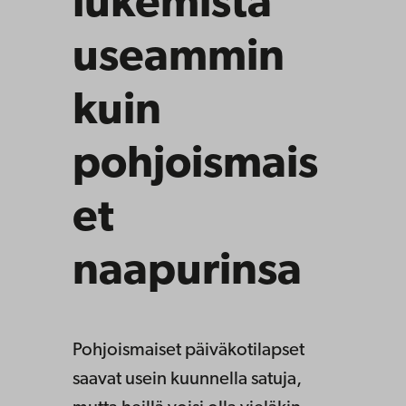
lukemista
useammin
kuin
pohjoismais
et
naapurinsa
Pohjoismaiset päiväkotilapset
saavat usein kuunnella satuja,