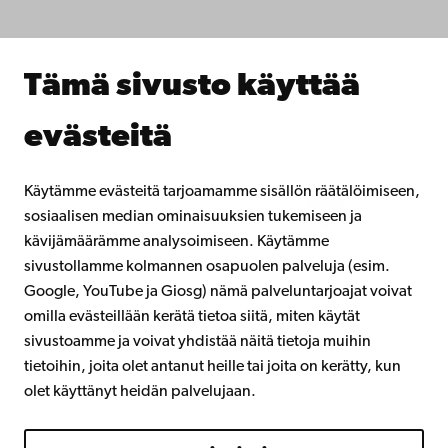
Tee yhteistyötä kanssamme
Åbo Akademin kirjasto
Jatkuva oppiminen
Tämä sivusto käyttää
Lahjoita Åbo Akademille
Liity alumniverkostoomme
evästeitä
Åbo Akademista
Intra
Käytämme evästeitä tarjoamamme sisällön räätälöimiseen,
sosiaalisen median ominaisuuksien tukemiseen ja
kävijämäärämme analysoimiseen. Käytämme
Facebook
Instagram
YouTube
LinkedIn
Blog
Snapchat
sivustollamme kolmannen osapuolen palveluja (esim.
Google, YouTube ja Giosg) nämä palveluntarjoajat voivat
omilla evästeillään kerätä tietoa siitä, miten käytät
sivustoamme ja voivat yhdistää näitä tietoja muihin
tietoihin, joita olet antanut heille tai joita on kerätty, kun
olet käyttänyt heidän palvelujaan.