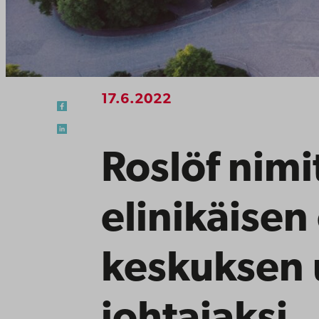
17.6.2022
Roslöf nimi
elinikäise
keskuksen 