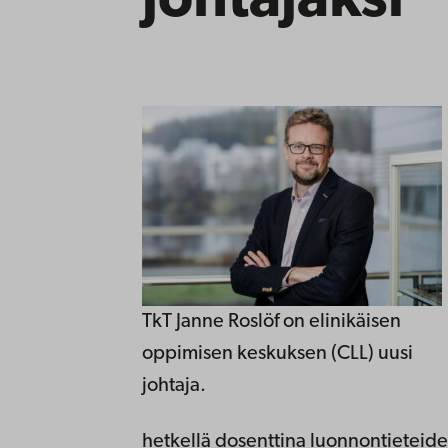
johtajaksi
TkT Janne Roslöf on elinikäisen
oppimisen keskuksen (CLL) uusi
johtaja.
hetkellä dosenttina luonnontieteide