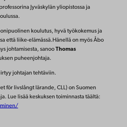
rofessorina Jyväskylän yliopistossa ja
koulussa.
n monipuolinen koulutus, hyvä työkokemus ja
a että liike-elämässä.
Hänellä on myös Åbo
s johtamisesta
, sanoo
Thomas
tuksen puheenjohtaja.
iirtyy johtajan tehtäviin.
et för livslångt lärande, CLL) on Suomen
ja. Lue lisää keskuksen toiminnasta täältä:
iminen/