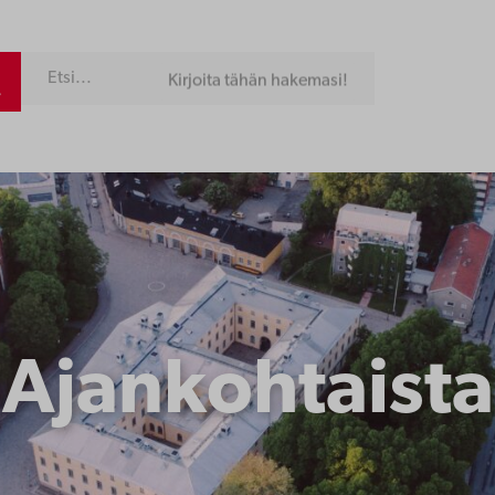
Kirjoita tähän hakemasi!
Ajankohtaista