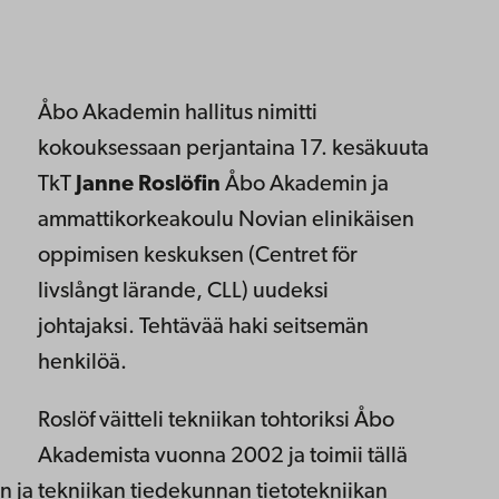
Åbo Akademin hallitus nimitti
kokouksessaan perjantaina 17. kesäkuuta
TkT
Janne Roslöfin
Åbo Akademin ja
ammattikorkeakoulu Novian elinikäisen
oppimisen keskuksen (Centret för
livslångt lärande, CLL) uudeksi
johtajaksi. Tehtävää haki seitsemän
henkilöä.
Roslöf väitteli tekniikan tohtoriksi Åbo
Akademista vuonna 2002 ja toimii tällä
n ja tekniikan tiedekunnan tietotekniikan