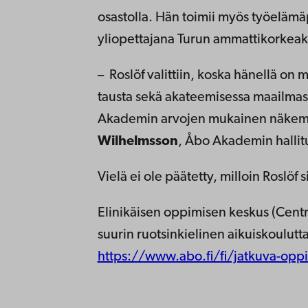
osastolla. Hän toimii myös työelämäp
yliopettajana Turun ammattikorkea
–
Roslöf valittiin, koska hänellä o
tausta sekä akateemisessa maailmass
Akademin arvojen mukainen näkemy
Wilhelmsson
, Åbo Akademin halli
Vielä ei ole päätetty, milloin Roslöf s
Elinikäisen oppimisen keskus (Centr
suurin ruotsinkielinen aikuiskoulutta
https://www.abo.fi/fi/jatkuva-opp