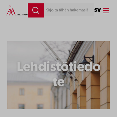
Siirry
Menu
SV
Kirjoita tähän hakemasi!
sisältöön
Lehdistötiedo
te