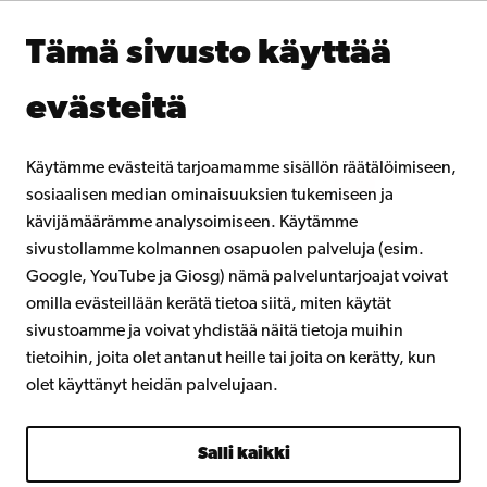
Åbo Akademin kirjasto
Jatkuva oppiminen
Tämä sivusto käyttää
Lahjoita Åbo Akademille
Liity alumniverkostoomme
evästeitä
Åbo Akademista
Intra
Käytämme evästeitä tarjoamamme sisällön räätälöimiseen,
sosiaalisen median ominaisuuksien tukemiseen ja
kävijämäärämme analysoimiseen. Käytämme
Facebook
Instagram
YouTube
LinkedIn
Blog
Snapchat
sivustollamme kolmannen osapuolen palveluja (esim.
Google, YouTube ja Giosg) nämä palveluntarjoajat voivat
omilla evästeillään kerätä tietoa siitä, miten käytät
sivustoamme ja voivat yhdistää näitä tietoja muihin
tietoihin, joita olet antanut heille tai joita on kerätty, kun
olet käyttänyt heidän palvelujaan.
Salli kaikki