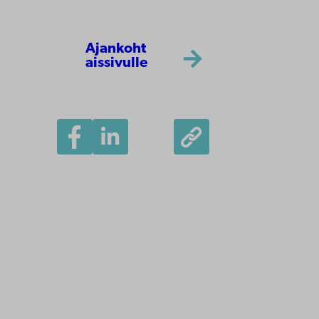
Ajankoht
aissivulle
Åbo Akademi
Tuomiokirkontori 3