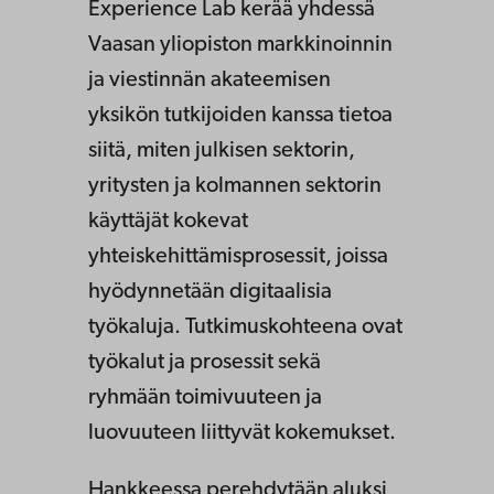
Experience Lab kerää yhdessä
Vaasan yliopiston markkinoinnin
ja viestinnän akateemisen
yksikön tutkijoiden kanssa tietoa
siitä, miten julkisen sektorin,
yritysten ja kolmannen sektorin
käyttäjät kokevat
yhteiskehittämisprosessit, joissa
hyödynnetään digitaalisia
työkaluja. Tutkimuskohteena ovat
työkalut ja prosessit sekä
ryhmään toimivuuteen ja
luovuuteen liittyvät kokemukset.
Hankkeessa perehdytään aluksi