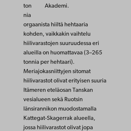
ton
Akademi.
nia
orgaanista hiiltä hehtaaria
kohden, vaikkakin vaihtelu
hiilivarastojen suuruudessa eri
alueilla on huomattavaa (3–265
tonnia per hehtaari).
Meriajokasniittyjen sitomat
hiilivarastot olivat erityisen suuria
Itämeren eteläosan Tanskan
vesialueen sekä Ruotsin
länsirannikon muodostamalla
Kattegat-Skagerrak alueella,
jossa hiilivarastot olivat jopa