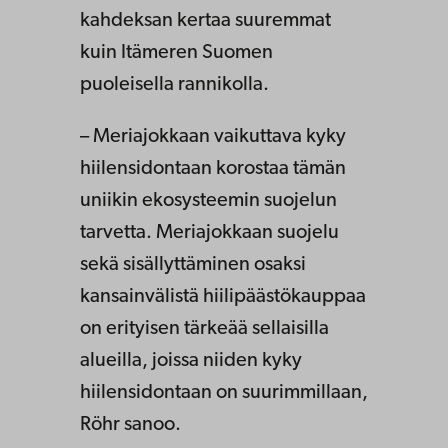
kahdeksan kertaa suuremmat
kuin Itämeren Suomen
puoleisella rannikolla.
– Meriajokkaan vaikuttava kyky
hiilensidontaan korostaa tämän
uniikin ekosysteemin suojelun
tarvetta. Meriajokkaan suojelu
sekä sisällyttäminen osaksi
kansainvälistä hiilipäästökauppaa
on erityisen tärkeää sellaisilla
alueilla, joissa niiden kyky
hiilensidontaan on suurimmillaan,
Röhr sanoo.