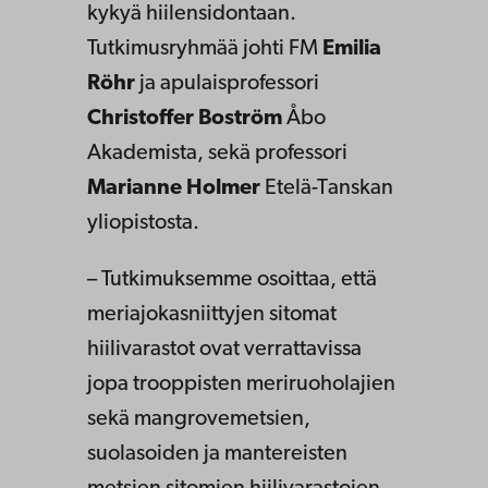
kykyä hiilensidontaan.
Tutkimusryhmää johti FM
Emilia
Röhr
ja apulaisprofessori
Christoffer Boström
Åbo
Akademista, sekä professori
Marianne Holmer
Etelä-Tanskan
yliopistosta.
– Tutkimuksemme osoittaa, että
meriajokasniittyjen sitomat
hiilivarastot ovat verrattavissa
jopa trooppisten meriruoholajien
sekä mangrovemetsien,
suolasoiden ja mantereisten