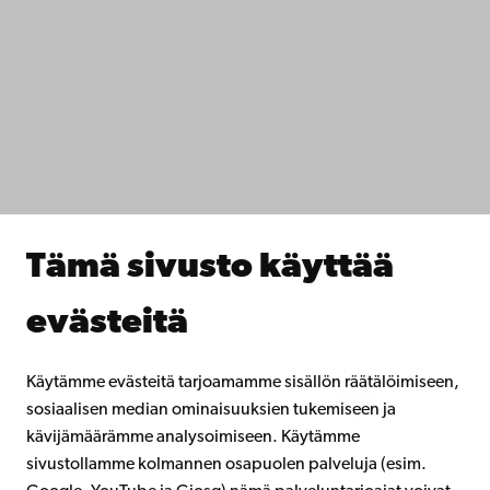
Saavutettavuus
Tietosuoja
IT-apua
Tiedekunnat
Opiskele meillä
Tutki kanssamme
Tee yhteistyötä kanssamme
Åbo Akademin kirjasto
Jatkuva oppiminen
Tämä sivusto käyttää
Lahjoita Åbo Akademille
Liity alumniverkostoomme
evästeitä
Åbo Akademista
Intra
Käytämme evästeitä tarjoamamme sisällön räätälöimiseen,
sosiaalisen median ominaisuuksien tukemiseen ja
kävijämäärämme analysoimiseen. Käytämme
Facebook
Instagram
YouTube
LinkedIn
Blog
Snapchat
sivustollamme kolmannen osapuolen palveluja (esim.