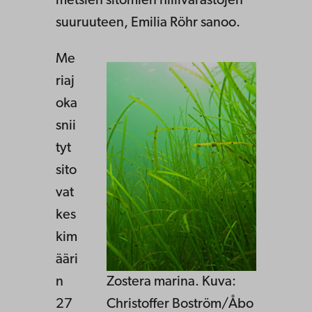
metsien sitomien hiilivarastojen
suuruuteen, Emilia Röhr sanoo.
Me
riaj
oka
snii
tyt
sito
vat
kes
kim
ääri
n
Zostera marina. Kuva:
27
Christoffer Boström/Åbo