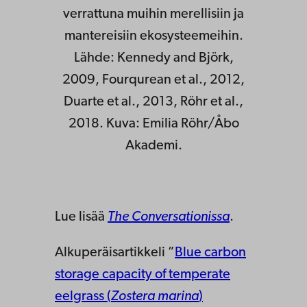
verrattuna muihin merellisiin ja
mantereisiin ekosysteemeihin.
Lähde: Kennedy and Björk,
2009, Fourqurean et al., 2012,
Duarte et al., 2013, Röhr et al.,
2018. Kuva: Emilia Röhr/Åbo
Akademi.
Lue lisää
The Conversationissa
.
Alkuperäisartikkeli ”
Blue carbon
storage capacity of temperate
eelgrass (
Zostera marina
)