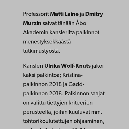
Professorit
Matti Laine
ja
Dmitry
Murzin
saivat tänään Åbo
Akademin kanslerilta palkinnot
menestyksekkäästä
tutkimustyöstä.
Kansleri
Ulrika Wolf-Knuts
jakoi
kaksi palkintoa; Kristina-
palkinnon 2018 ja Gadd-
palkinnon 2018. Palkinnon saajat
on valittu tiettyjen kriteerien
perusteella, joihin kuuluvat mm.
tohtorikoulutettujen ohjaaminen,