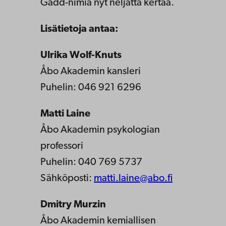
Gadd-nimiä nyt neljättä kertaa.
Lisätietoja antaa:
Ulrika Wolf-Knuts
Åbo Akademin kansleri
Puhelin: 046 921 6296
Matti Laine
Åbo Akademin psykologian
professori
Puhelin: 040 769 5737
Sähköposti:
matti.laine@abo.fi
Dmitry Murzin
Åbo Akademin kemiallisen