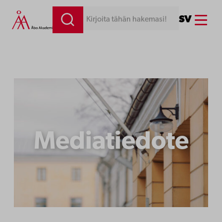
Siirry
Menu
SV
Kirjoita tähän hakemasi!
sisältöön
Mediatiedote