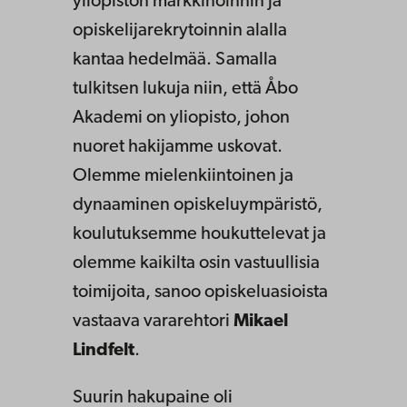
yliopiston markkinoinnin ja
opiskelijarekrytoinnin alalla
kantaa hedelmää. Samalla
tulkitsen lukuja niin, että Åbo
Akademi on yliopisto, johon
nuoret hakijamme uskovat.
Olemme mielenkiintoinen ja
dynaaminen opiskeluympäristö,
koulutuksemme houkuttelevat ja
olemme kaikilta osin vastuullisia
toimijoita, sanoo opiskeluasioista
vastaava vararehtori
Mikael
Lindfelt
.
Suurin hakupaine oli