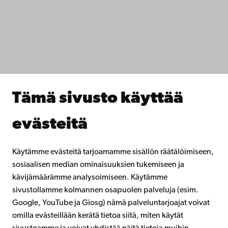
IT-apua
Tiedekunnat
Opiskele meillä
Tutki kanssamme
Tee yhteistyötä kanssamme
Åbo Akademin kirjasto
Jatkuva oppiminen
Tämä sivusto käyttää
Lahjoita Åbo Akademille
Liity alumniverkostoomme
evästeitä
Åbo Akademista
Intra
Käytämme evästeitä tarjoamamme sisällön räätälöimiseen,
sosiaalisen median ominaisuuksien tukemiseen ja
kävijämäärämme analysoimiseen. Käytämme
Facebook
Instagram
YouTube
LinkedIn
Blog
Snapchat
sivustollamme kolmannen osapuolen palveluja (esim.
Google, YouTube ja Giosg) nämä palveluntarjoajat voivat
omilla evästeillään kerätä tietoa siitä, miten käytät