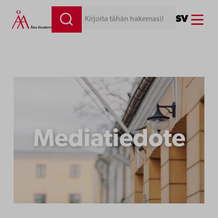
Siirry
Menu
SV
Kirjoita tähän hakemasi!
sisältöön
Mediatiedote