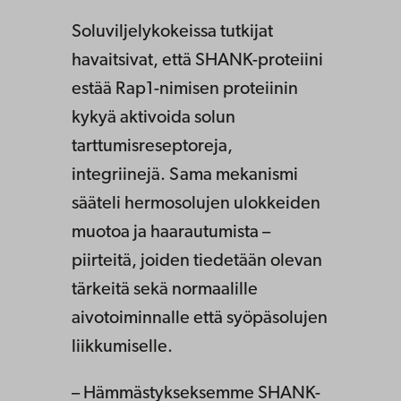
Soluviljelykokeissa tutkijat
havaitsivat, että SHANK-proteiini
estää Rap1-nimisen proteiinin
kykyä aktivoida solun
tarttumisreseptoreja,
integriinejä. Sama mekanismi
sääteli hermosolujen ulokkeiden
muotoa ja haarautumista –
piirteitä, joiden tiedetään olevan
tärkeitä sekä normaalille
aivotoiminnalle että syöpäsolujen
liikkumiselle.
– Hämmästykseksemme SHANK-