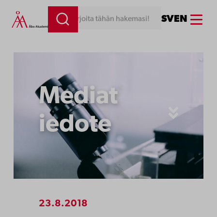
Siirry
Menu
SV
EN
Kirjoita tähän hakemasi!
sisältöön
Mediat
iedote
23.8.2018