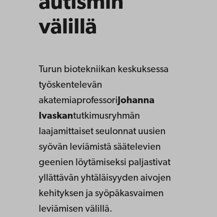
autismin
välillä
Turun biotekniikan keskuksessa
työskentelevän
akatemiaprofessori
Johanna
Ivaskan
tutkimusryhmän
laajamittaiset seulonnat uusien
syövän leviämistä säätelevien
geenien löytämiseksi paljastivat
yllättävän yhtäläisyyden aivojen
kehityksen ja syöpäkasvaimen
leviämisen välillä.