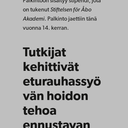
Palkintoon sisältyy stipendi, jota
on tukenut
Stiftelsen för Åbo
Akademi
. Palkinto jaettiin tänä
vuonna 14. kerran.
Tutkijat
kehittivät
eturauhassyö
vän hoidon
tehoa
ennustavan