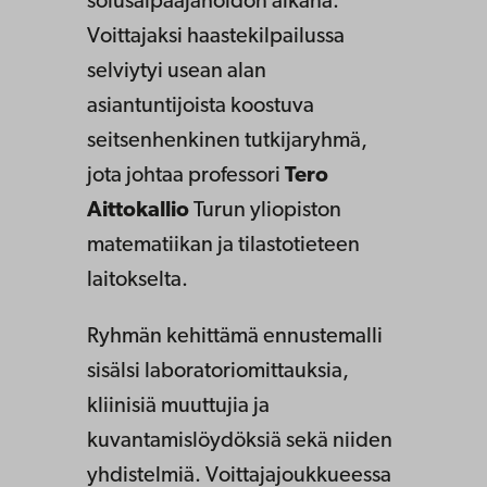
solusalpaajahoidon aikana.
Voittajaksi haastekilpailussa
selviytyi usean alan
asiantuntijoista koostuva
seitsenhenkinen tutkijaryhmä,
jota johtaa professori
Tero
Aittokallio
Turun yliopiston
matematiikan ja tilastotieteen
laitokselta.
Ryhmän kehittämä ennustemalli
sisälsi laboratoriomittauksia,
kliinisiä muuttujia ja
kuvantamislöydöksiä sekä niiden
yhdistelmiä. Voittajajoukkueessa