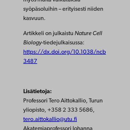
syöpäsoluihin – erityisesti niiden
kasvuun.
Artikkeli on julkaistu
Nature Cell
Biology
-tiedejulkaisussa:
https://dx.doi.org/10.1038/ncb
3487
Lisätietoja:
Professori Tero Aittokallio, Turun
yliopisto, +358 2 333 5686,
tero.aittokallio@utu.fi
Akatemiaprofessori Johanna