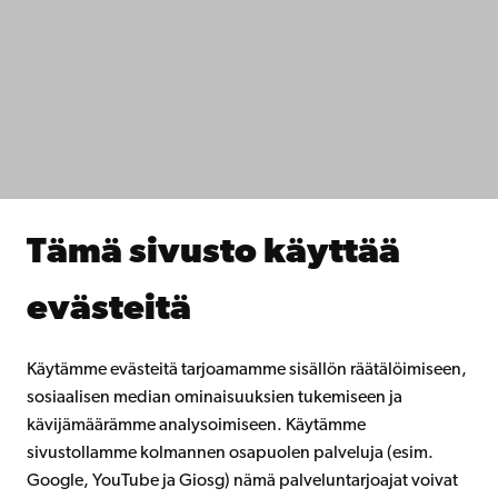
Saavutettavuus
Tietosuoja
IT-apua
Tiedekunnat
Opiskele meillä
Tutki kanssamme
Tee yhteistyötä kanssamme
Åbo Akademin kirjasto
Jatkuva oppiminen
Tämä sivusto käyttää
Lahjoita Åbo Akademille
Liity alumniverkostoomme
evästeitä
Åbo Akademista
Intra
Käytämme evästeitä tarjoamamme sisällön räätälöimiseen,
sosiaalisen median ominaisuuksien tukemiseen ja
kävijämäärämme analysoimiseen. Käytämme
Facebook
Instagram
YouTube
LinkedIn
Blog
Snapchat
sivustollamme kolmannen osapuolen palveluja (esim.
Google, YouTube ja Giosg) nämä palveluntarjoajat voivat