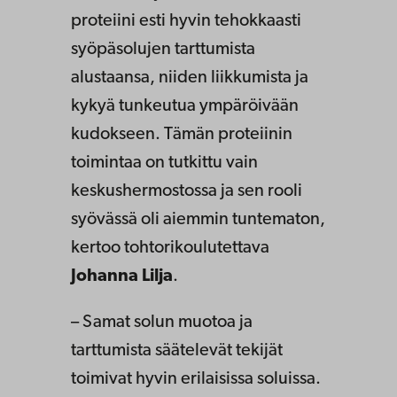
proteiini esti hyvin tehokkaasti
syöpäsolujen tarttumista
alustaansa, niiden liikkumista ja
kykyä tunkeutua ympäröivään
kudokseen. Tämän proteiinin
toimintaa on tutkittu vain
keskushermostossa ja sen rooli
syövässä oli aiemmin tuntematon,
kertoo tohtorikoulutettava
Johanna Lilja
.
– Samat solun muotoa ja
tarttumista säätelevät tekijät
toimivat hyvin erilaisissa soluissa.