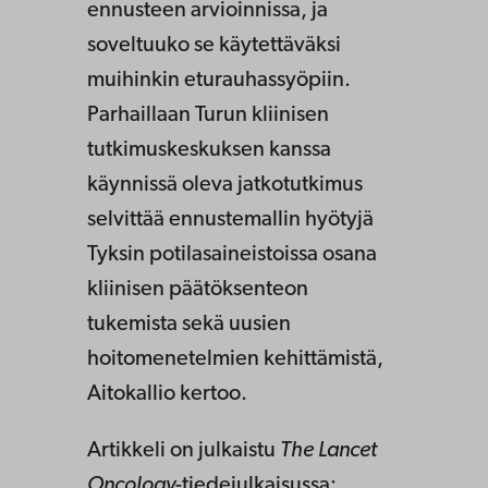
ennusteen arvioinnissa, ja
soveltuuko se käytettäväksi
muihinkin eturauhassyöpiin.
Parhaillaan Turun kliinisen
tutkimuskeskuksen kanssa
käynnissä oleva jatkotutkimus
selvittää ennustemallin hyötyjä
Tyksin potilasaineistoissa osana
kliinisen päätöksenteon
tukemista sekä uusien
hoitomenetelmien kehittämistä,
Aitokallio kertoo.
Artikkeli on julkaistu
The Lancet
Oncology
-tiedejulkaisussa: