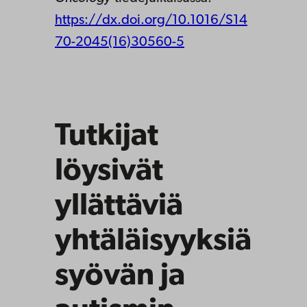
https://dx.doi.org/10.1016/S14
70-2045(16)30560-5
Tutkijat
löysivät
yllättäviä
yhtäläisyyksiä
syövän ja