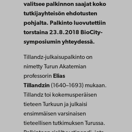
valitsee palkinnon saajat koko
tutkijayhteisön ehdotusten
pohjalta. Palkinto luovutettiin
torstaina 23.8.2018 BioCity-
symposiumin yhteydessä.
Tillandz-julkaisupalkinto on
nimetty Turun Akatemian
professorin
Elias
Tillandzin
(1640–1693) mukaan.
Tillandz toi kokemusperäisen
tieteen Turkuun ja julkaisi
ensimmäisen varsinaisen
tieteellisen tutkimuksen Turussa.