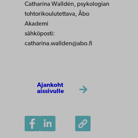
Catharina Walldén, psykologian
tohtorikoulutettava, Åbo
Akademi
sähköposti:
catharina.wallden@abo.fi
Ajankoht
aissivulle