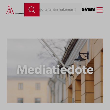
Siirry
Menu
SV
EN
Kirjoita tähän hakemasi!
sisältöön
Mediatiedote