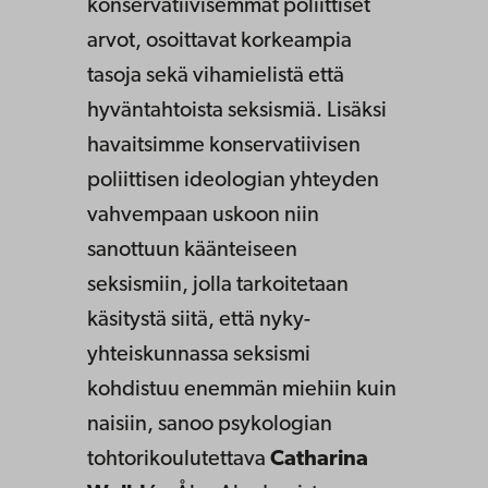
konservatiivisemmat poliittiset
arvot, osoittavat korkeampia
tasoja sekä vihamielistä että
hyväntahtoista seksismiä. Lisäksi
havaitsimme konservatiivisen
poliittisen ideologian yhteyden
vahvempaan uskoon niin
sanottuun käänteiseen
seksismiin, jolla tarkoitetaan
käsitystä siitä, että nyky-
yhteiskunnassa seksismi
kohdistuu enemmän miehiin kuin
naisiin, sanoo psykologian
tohtorikoulutettava
Catharina