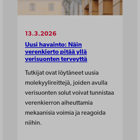
13.3.2026
Uusi havainto: Näin
verenkierto pitää yllä
verisuonten terveyttä
Tutkijat ovat löytäneet uusia
molekyylireittejä, joiden avulla
verisuonten solut voivat tunnistaa
verenkierron aiheuttamia
mekaanisia voimia ja reagoida
niihin.