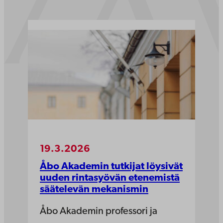
19.3.2026
Åbo Akademin tutkijat löysivät
uuden rintasyövän etenemistä
säätelevän mekanismin
Åbo Akademin professori ja