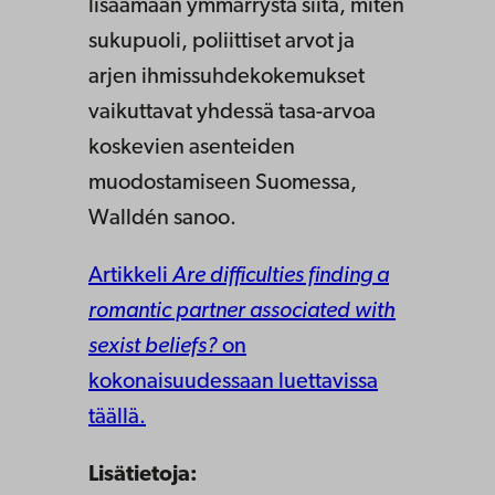
lisäämään ymmärrystä siitä, miten
sukupuoli, poliittiset arvot ja
arjen ihmissuhdekokemukset
vaikuttavat yhdessä tasa-arvoa
koskevien asenteiden
muodostamiseen Suomessa,
Walldén sanoo.
Artikkeli
Are difficulties finding a
romantic partner associated with
sexist beliefs?
on
kokonaisuudessaan luettavissa
täällä.
Lisätietoja: