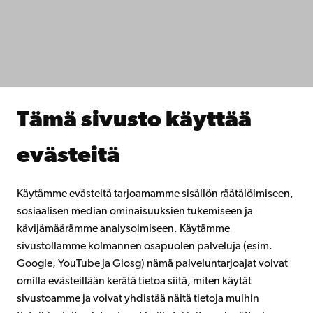
Tiedekunnat
Opiskele meillä
Tutki kanssamme
Tee yhteistyötä kanssamme
Åbo Akademin kirjasto
Jatkuva oppiminen
Tämä sivusto käyttää
Lahjoita Åbo Akademille
Liity alumniverkostoomme
evästeitä
Åbo Akademista
Intra
Käytämme evästeitä tarjoamamme sisällön räätälöimiseen,
sosiaalisen median ominaisuuksien tukemiseen ja
kävijämäärämme analysoimiseen. Käytämme
Facebook
Instagram
YouTube
LinkedIn
Blog
Snapchat
sivustollamme kolmannen osapuolen palveluja (esim.
Google, YouTube ja Giosg) nämä palveluntarjoajat voivat
omilla evästeillään kerätä tietoa siitä, miten käytät
sivustoamme ja voivat yhdistää näitä tietoja muihin