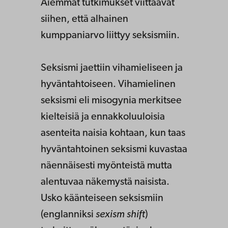
Aiemmat tutkimukset viittaavat
siihen, että alhainen
kumppaniarvo liittyy seksismiin.
Seksismi jaettiin vihamieliseen ja
hyväntahtoiseen. Vihamielinen
seksismi eli misogynia merkitsee
kielteisiä ja ennakkoluuloisia
asenteita naisia kohtaan, kun taas
hyväntahtoinen seksismi kuvastaa
näennäisesti myönteistä mutta
alentuvaa näkemystä naisista.
Usko käänteiseen seksismiin
(englanniksi
sexism shift
)