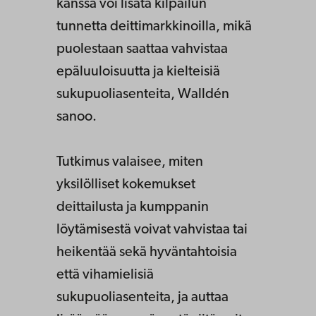
kanssa voi lisätä kilpailun
tunnetta deittimarkkinoilla, mikä
puolestaan saattaa vahvistaa
epäluuloisuutta ja kielteisiä
sukupuoliasenteita, Walldén
sanoo.
Tutkimus valaisee, miten
yksilölliset kokemukset
deittailusta ja kumppanin
löytämisestä voivat vahvistaa tai
heikentää sekä hyväntahtoisia
että vihamielisiä
sukupuoliasenteita, ja auttaa