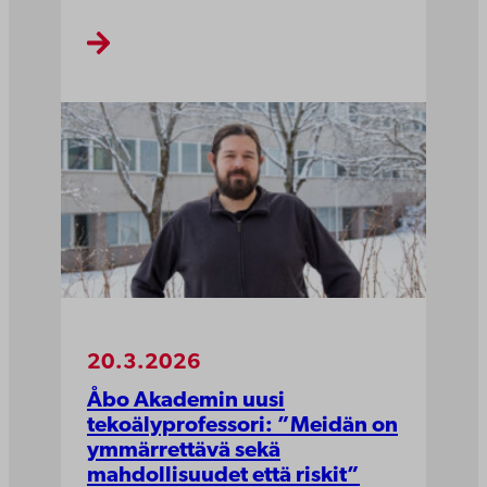
20.3.2026
Åbo Akademin uusi
tekoälyprofessori: ”Meidän on
ymmärrettävä sekä
mahdollisuudet että riskit”