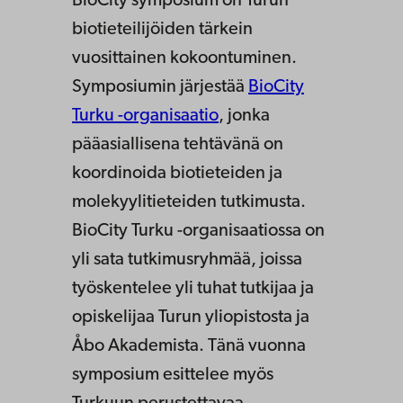
BioCity symposium on Turun
biotieteilijöiden tärkein
vuosittainen kokoontuminen.
Symposiumin järjestää
BioCity
Turku -organisaatio
, jonka
pääasiallisena tehtävänä on
koordinoida biotieteiden ja
molekyylitieteiden tutkimusta.
BioCity Turku -organisaatiossa on
yli sata tutkimusryhmää, joissa
työskentelee yli tuhat tutkijaa ja
opiskelijaa Turun yliopistosta ja
Åbo Akademista. Tänä vuonna
symposium esittelee myös