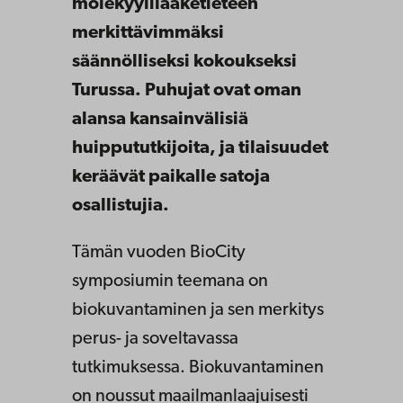
molekyylilääketieteen
merkittävimmäksi
säännölliseksi kokoukseksi
Turussa. Puhujat ovat oman
alansa kansainvälisiä
huippututkijoita, ja tilaisuudet
keräävät paikalle satoja
osallistujia.
Tämän vuoden BioCity
symposiumin teemana on
biokuvantaminen ja sen merkitys
perus- ja soveltavassa
tutkimuksessa. Biokuvantaminen
on noussut maailmanlaajuisesti