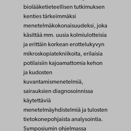
biolääketieteellisen tutkimuksen
kenties tärkeimmäksi
menetelmäkokonaisuudeksi, joka
käsittää mm. uusia kolmiulotteisia
ja erittäin korkean erottelukyvyn
mikroskopiatekniikoita, erilaisia
potilaisiin kajoamattomia kehon
ja kudosten
kuvantamismenetelmiä,
sairauksien diagnosoinnissa
käytettäviä
menetelmäyhdistelmiä ja tulosten
tietokonepohjaista analysointia.
Symposiumin ohjelmassa