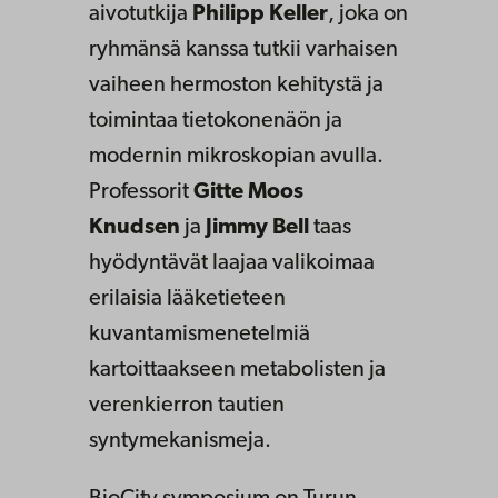
aivotutkija
Philipp Keller
, joka on
ryhmänsä kanssa tutkii varhaisen
vaiheen hermoston kehitystä ja
toimintaa tietokonenäön ja
modernin mikroskopian avulla.
Professorit
Gitte Moos
Knudsen
ja
Jimmy Bell
taas
hyödyntävät laajaa valikoimaa
erilaisia lääketieteen
kuvantamismenetelmiä
kartoittaakseen metabolisten ja
verenkierron tautien
syntymekanismeja.