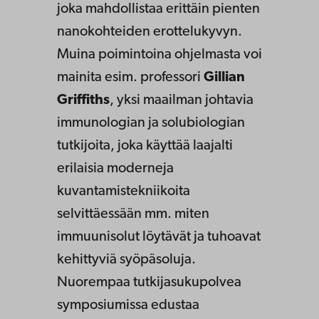
joka mahdollistaa erittäin pienten
nanokohteiden erottelukyvyn.
Muina poimintoina ohjelmasta voi
mainita esim. professori
Gillian
Griffiths
, yksi maailman johtavia
immunologian ja solubiologian
tutkijoita, joka käyttää laajalti
erilaisia moderneja
kuvantamistekniikoita
selvittäessään mm. miten
immuunisolut löytävät ja tuhoavat
kehittyviä syöpäsoluja.
Nuorempaa tutkijasukupolvea
symposiumissa edustaa