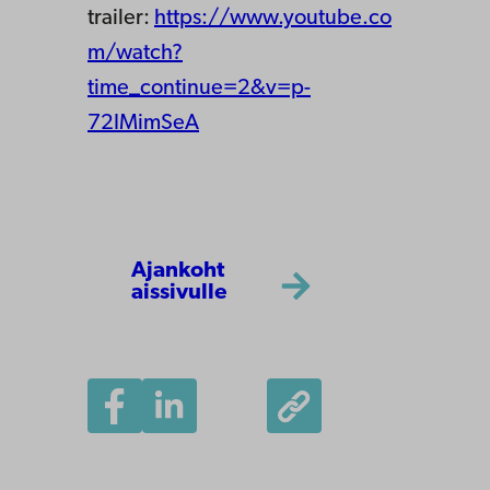
trailer:
https://www.youtube.co
m/watch?
time_continue=2&v=p-
72IMimSeA
Ajankoht
aissivulle