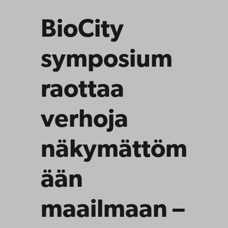
BioCity
symposium
raottaa
verhoja
näkymättöm
ään
maailmaan –