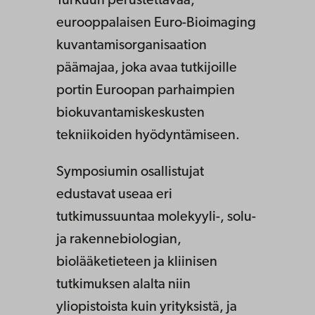
Turkuun perustettavaa,
eurooppalaisen Euro-Bioimaging
kuvantamisorganisaation
päämajaa, joka avaa tutkijoille
portin Euroopan parhaimpien
biokuvantamiskeskusten
tekniikoiden hyödyntämiseen.
Symposiumin osallistujat
edustavat useaa eri
tutkimussuuntaa molekyyli-, solu-
ja rakennebiologian,
biolääketieteen ja kliinisen
tutkimuksen alalta niin
yliopistoista kuin yrityksistä, ja