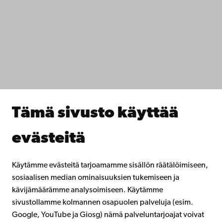
Saavutettavuus
Tietosuoja
IT-apua
Tiedekunnat
Opiskele meillä
Tutki kanssamme
Tee yhteistyötä kanssamme
Åbo Akademin kirjasto
Jatkuva oppiminen
Tämä sivusto käyttää
Lahjoita Åbo Akademille
Liity alumniverkostoomme
evästeitä
Åbo Akademista
Intra
Käytämme evästeitä tarjoamamme sisällön räätälöimiseen,
sosiaalisen median ominaisuuksien tukemiseen ja
kävijämäärämme analysoimiseen. Käytämme
Facebook
Instagram
YouTube
LinkedIn
Blog
Snapchat
sivustollamme kolmannen osapuolen palveluja (esim.
Google, YouTube ja Giosg) nämä palveluntarjoajat voivat