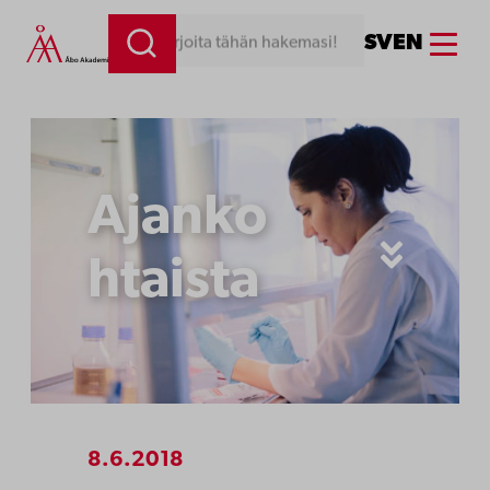
Siirry
Menu
SV
EN
Kirjoita tähän hakemasi!
sisältöön
Ajanko
htaista
8.6.2018