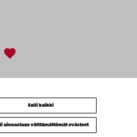
Salli kaikki
li ainoastaan välttämättömät evästeet