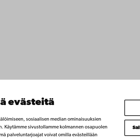
yttä
ttavuus
ja
Facebook
Instagram
YouTube
LinkedIn
Blog
Snapchat
nnat
 meillä
anssamme
ä evästeitä
istyötä kanssamme
emin kirjasto
 oppiminen
tälöimiseen, sosiaalisen median ominaisuuksien
 Åbo Akademille
en. Käytämme sivustollamme kolmannen osapuolen
Sal
umniverkostoomme
ä palveluntarjoajat voivat omilla evästeillään