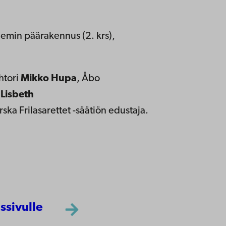
emin päärakennus (2. krs),
htori
Mikko Hupa
, Åbo
i
Lisbeth
rska Frilasarettet -säätiön edustaja.
ssivulle