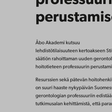
professuur
perustamis
Åbo Akademi kutsuu
lehdistötilaisuuteen kertoakseen Sti
säätiön rahoittaman uuden geronto
hoitotieteen professuurin perustam
Resurssien sekä pätevän hoitohenk
on suuri haaste nykypäivän Suomes
gerontologian professuuriin edistää 
tutkimusalan kehittämistä, että par