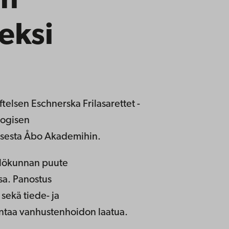
in
eksi
ftelsen Eschnerska Frilasarettet -
logisen
isesta Åbo Akademihin.
ilökunnan puute
sa. Panostus
sekä tiede- ja
antaa vanhustenhoidon laatua.