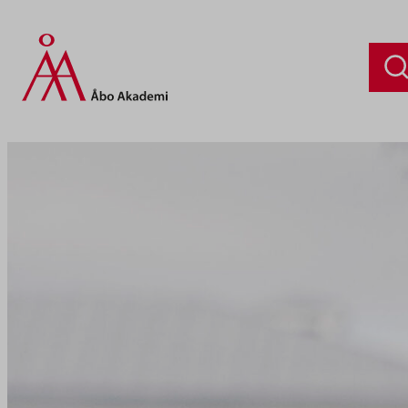
Siirry
sisältöön