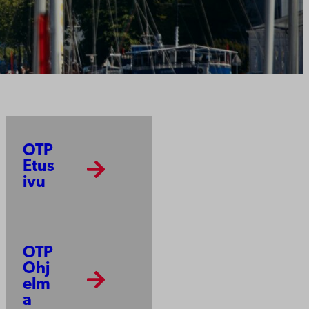
OTP
Etus
ivu
OTP
Ohj
elm
a