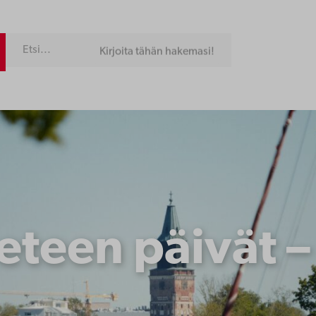
Kirjoita tähän hakemasi!
eteen päivät 