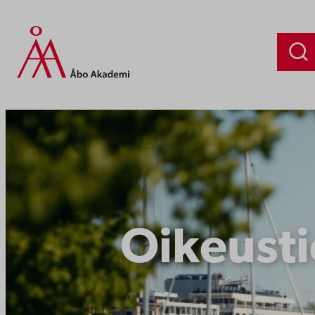
Siirry
sisältöön
Oikeusti