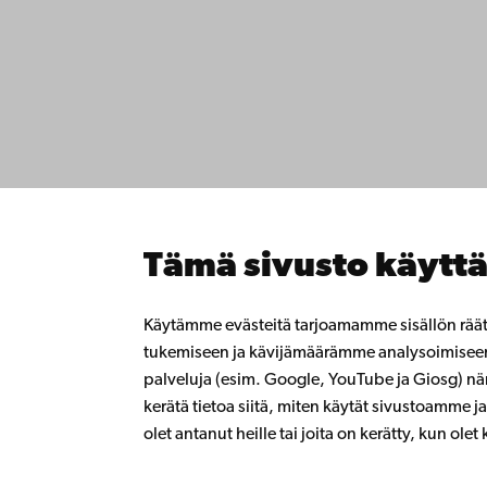
Ota yhte
Åbo Akademi
Saavute
Tuomiokirkontori 3
Tietosuo
20500 Turku
IT-apua
Tiedeku
Opiskele
Åbo Akademi
Tutki k
Vaasassa
Tämä sivusto käyttä
Tee yhte
Rantakatu 2
Åbo Akad
65100 Vaasa
Jatkuva
Käytämme evästeitä tarjoamamme sisällön rää
Lahjoita
tukemiseen ja kävijämäärämme analysoimise
Vaihde
Liity al
palveluja (esim. Google, YouTube ja Giosg) näm
Åbo Aka
+358 2 215 31
kerätä tietoa siitä, miten käytät sivustoamme ja 
Intra
olet antanut heille tai joita on kerätty, kun ole