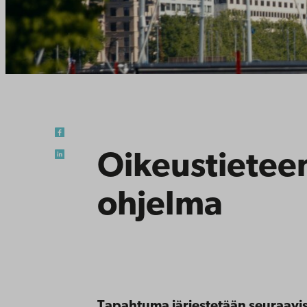
Oikeustietee
ohjelma
Tapahtuma järjestetään seuraavis