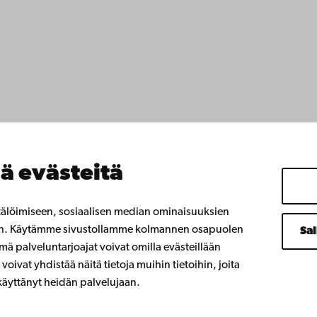
yttä
ttavuus
ja
Facebook
Instagram
YouTube
LinkedIn
Blog
Snapchat
nnat
 meillä
anssamme
ä evästeitä
istyötä kanssamme
emin kirjasto
 oppiminen
tälöimiseen, sosiaalisen median ominaisuuksien
 Åbo Akademille
en. Käytämme sivustollamme kolmannen osapuolen
Sal
umniverkostoomme
ä palveluntarjoajat voivat omilla evästeillään
demista
voivat yhdistää näitä tietoja muihin tietoihin, joita
t käyttänyt heidän palvelujaan.