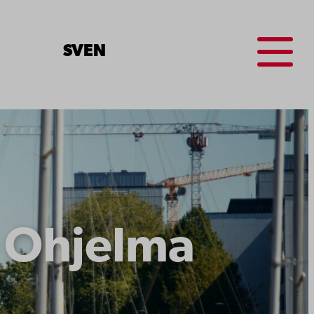
Menu
SV
EN
– Ohjelma