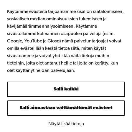
Intra
Käytämme evästeitä tarjoamamme sisällön räätälöimiseen,
sosiaalisen median ominaisuuksien tukemiseen ja
kävijämäärämme analysoimiseen. Käytämme
Facebook
Instagram
YouTube
LinkedIn
Blog
Snapchat
sivustollamme kolmannen osapuolen palveluja (esim.
Google, YouTube ja Giosg) nämä palveluntarjoajat voivat
omilla evästeillään kerätä tietoa siitä, miten käytät
sivustoamme ja voivat yhdistää näitä tietoja muihin
tietoihin, joita olet antanut heille tai joita on kerätty, kun
olet käyttänyt heidän palvelujaan.
Salli kaikki
Salli ainoastaan välttämättömät evästeet
Näytä lisää tietoja