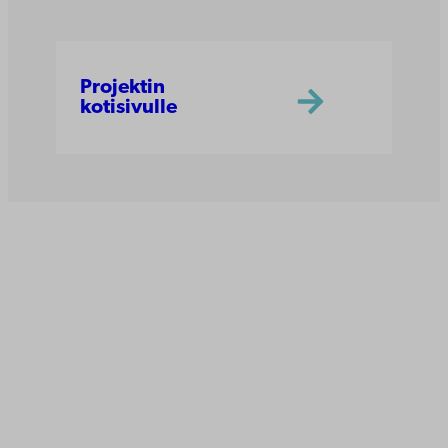
Projektin
kotisivulle
Åbo Akademi
Tuomiokirkontori 3
20500 Turku
Åbo Akademi Vaasassa
Rantakatu 2