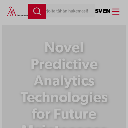
Siirry
Menu
SV
EN
Kirjoita tähän hakemasi!
sisältöön
Novel
Predictive
Analytics
Technologies
for Future