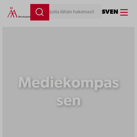
Siirry
Menu
SV
EN
Kirjoita tähän hakemasi!
sisältöön
Mediekompas
sen