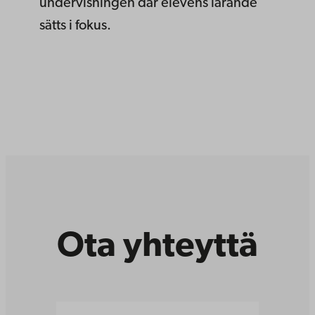
undervisningen där elevens lärande
sätts i fokus.
Ota yhteyttä