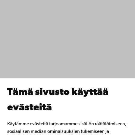
+358 2 215 31
Ota yhteyttä
Saavutettavuus
Tietosuoja
IT-apua
Tiedekunnat
Opiskele meillä
Tutki kanssamme
Tee yhteistyötä kanssamme
Åbo Akademin kirjasto
Jatkuva oppiminen
Tämä sivusto käyttää
Lahjoita Åbo Akademille
Liity alumniverkostoomme
evästeitä
Åbo Akademista
Intra
Käytämme evästeitä tarjoamamme sisällön räätälöimiseen,
sosiaalisen median ominaisuuksien tukemiseen ja