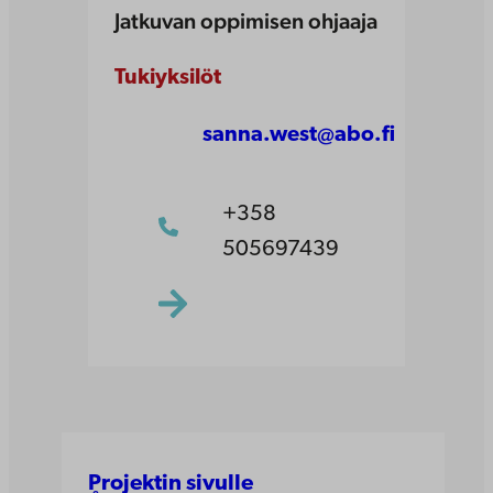
Jatkuvan oppimisen ohjaaja
Tukiyksilöt
sanna.west@abo.fi
+358
505697439
Projektin sivulle