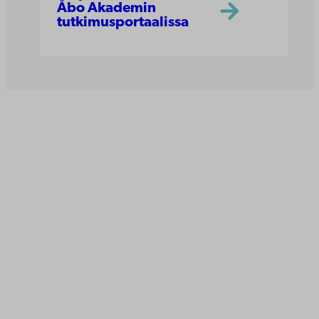
Åbo Akademin
tutkimusportaalissa
Åbo Akademi
Tuomiokirkontori 3
20500 Turku
Åbo Akademi Vaasassa
Rantakatu 2
65100 Vaasa
Vaihde